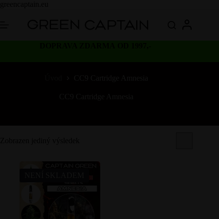
Skip
greencaptain.eu
to
content
DOPRAVA ZDARMA OD 1997,-
Úvod
CC9 Cartridge Amnesia
CC9 Cartridge Amnesia
Zobrazen jediný výsledek
NENÍ SKLADEM