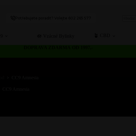
Potřebujete poradit? Volejte 602 265 577
No
results
🪴 CBD
C9
🪷 Vzácné Bylinky
DOPRAVA ZDARMA OD 1997,-
od
CC9 Amnesia
CC9 Amnesia