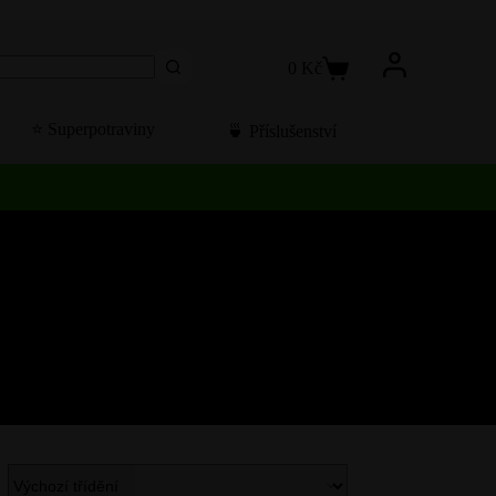
0
Kč
Košík
⭐️ Superpotraviny
🍵 Příslušenství