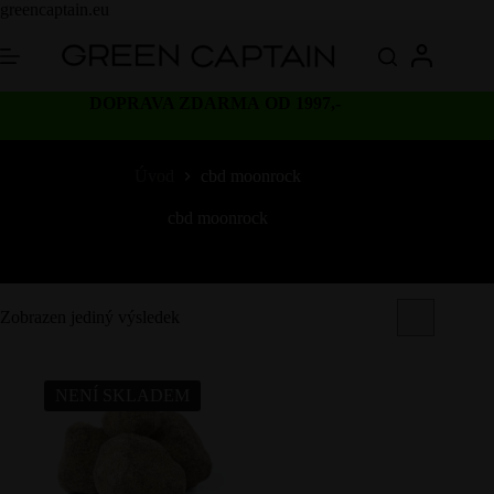
Skip
greencaptain.eu
to
content
DOPRAVA ZDARMA OD 1997,-
Úvod
cbd moonrock
cbd moonrock
Zobrazen jediný výsledek
NENÍ SKLADEM