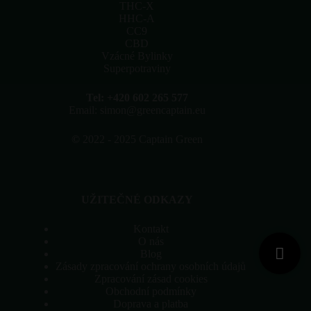
stránce
THC-X
produktu
HHC-A
CC9
CBD
Vzácné Bylinky
Superpotraviny
Tel: +420 602 265 577
Email: simon@greencaptain.eu
©
2022 - 2025 Captain Green
UŽITEČNÉ ODKAZY
Kontakt
O nás
Blog
Zásady zpracování ochrany osobních údajů
Zpracování zásad cookies
Obchodní podmínky
Doprava a platba