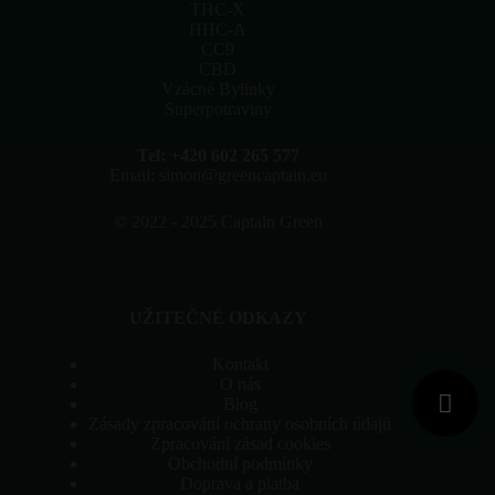
stránce
THC-X
produktu
HHC-A
CC9
CBD
Vzácné Bylinky
Superpotraviny
Tel: +420 602 265 577
Email: simon@greencaptain.eu
©
2022 - 2025 Captain Green
UŽITEČNÉ ODKAZY
Kontakt
O nás
Blog
Zásady zpracování ochrany osobních údajů
Zpracování zásad cookies
Obchodní podmínky
Doprava a platba