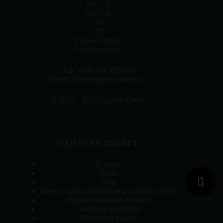
stránce
THC-X
produktu
HHC-A
CC9
CBD
Vzácné Bylinky
Superpotraviny
Tel: +420 602 265 577
Email: simon@greencaptain.eu
©
2022 - 2025 Captain Green
UŽITEČNÉ ODKAZY
Kontakt
O nás
Blog
Zásady zpracování ochrany osobních údajů
Zpracování zásad cookies
Obchodní podmínky
Doprava a platba