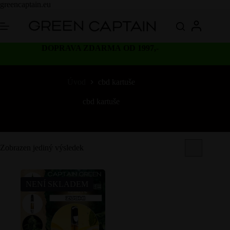
Skip
greencaptain.eu
to
content
DOPRAVA ZDARMA OD 1997,-
Úvod
cbd kartuše
cbd kartuše
Zobrazen jediný výsledek
NENÍ SKLADEM