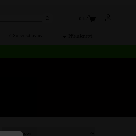
0
Kč
Košík
⭐️ Superpotraviny
🍵 Příslušenství