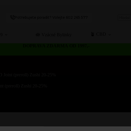
Potřebujete poradit? Volejte 602 265 577
No
results
🪴 CBD
C9
🪷 Vzácné Bylinky
DOPRAVA ZDARMA OD 1997,-
 Joint (preroll) Zushi 20-25%
t (preroll) Zushi 20-25%