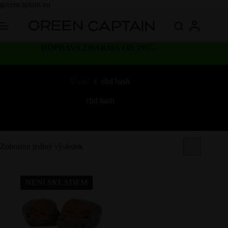
Skip
greencaptain.eu
to
content
DOPRAVA ZDARMA OD 1997,-
Úvod
cbd hash
cbd hash
Zobrazen jediný výsledek
NENÍ SKLADEM