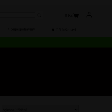
0
Kč
Košík
⭐️ Superpotraviny
🍵 Příslušenství