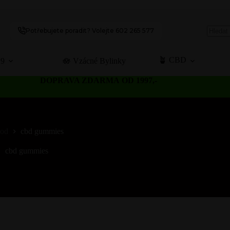
Potřebujete poradit? Volejte 602 265 577
No
results
🪴 CBD
C9
🪷 Vzácné Bylinky
DOPRAVA ZDARMA OD 1997,-
od
cbd gummies
cbd gummies