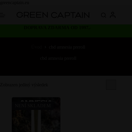
Skip
greencaptain.eu
to
content
DOPRAVA ZDARMA OD 1997,-
Úvod
cbd amnesia preroll
cbd amnesia preroll
Zobrazen jediný výsledek
NENÍ SKLADEM