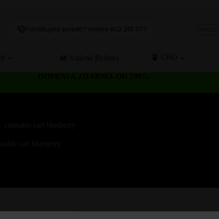
Potřebujete poradit? Volejte 602 265 577
No
results
🪴 CBD
C9
🪷 Vzácné Bylinky
DOPRAVA ZDARMA OD 1997,-
cannabis cart blueberry
nabis cart blueberry