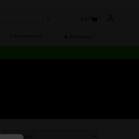
0
Kč
Košík
⭐️ Superpotraviny
🍵 Příslušenství