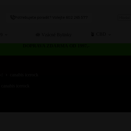
Potřebujete poradit? Volejte 602 265 577
No
results
🪴 CBD
C9
🪷 Vzácné Bylinky
DOPRAVA ZDARMA OD 1997,-
od
canabis icerock
canabis icerock