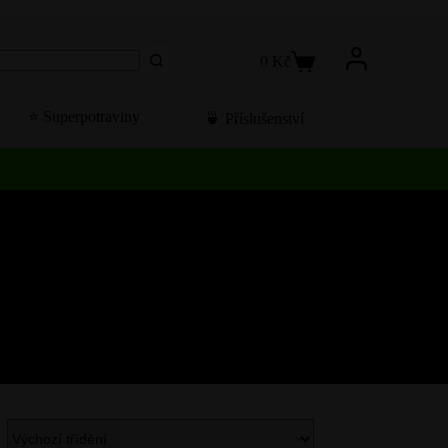
0
Kč
Košík
⭐️ Superpotraviny
🍵 Příslušenství