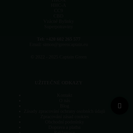
produktu
HHC-A
CC9
CBD
Vzácné Bylinky
Superpotraviny
Tel: +420 602 265 577
Email: simon@greencaptain.eu
©
2022 - 2025 Captain Green
UŽITEČNÉ ODKAZY
Kontakt
O nás
Blog
Zásady zpracování ochrany osobních údajů
Zpracování zásad cookies
Obchodní podmínky
Doprava a platba
Reklamace