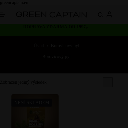
Skip
greencaptain.eu
to
content
DOPRAVA ZDARMA OD 1997,-
Úvod
Borovicový pyl
Borovicový pyl
Zobrazen jediný výsledek
NENÍ SKLADEM