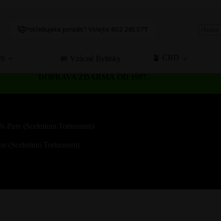
Potřebujete poradit? Volejte 602 265 577
No
results
🪴 CBD
C9
🪷 Vzácné Bylinky
DOPRAVA ZDARMA OD 1997,-
% Pure (Sceletium Tortuosum)
e (Sceletium Tortuosum)