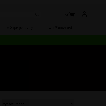
0
Kč
Košík
⭐️ Superpotraviny
🍵 Příslušenství