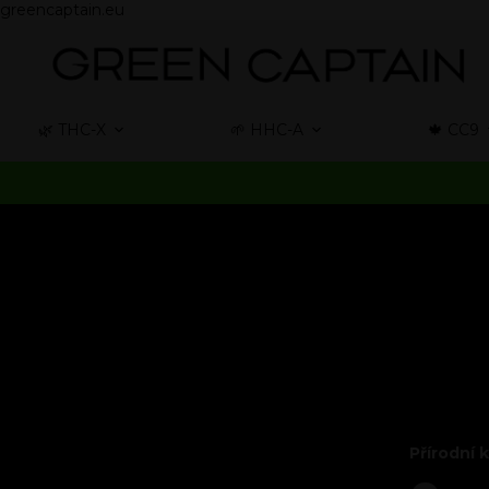
greencaptain.eu
🌿 THC-X
🌱 HHC-A
🍁 CC9
Přírodní 