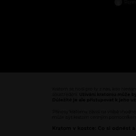
Ronn
Kratom se hodí pro ty z nás, kdo hledám
soustředění.
Užívání kratomu může být
Důležité je ale přistupovat k jeho 
Přínosy kratomu závisí na volbě vhodnéh
může být kratom cenným pomocníkem v
Kratom v kostce: Co si odnést