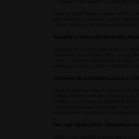
v názvech nám ušetří čas i energii při 
Správný výběr kratomu tedy vychází z n
nám jednotlivé varianty mohou nabídno
užívání, aby byl náš zážitek s kratomem 
Rozdíly v účincích kratomu: Pr
Každý z nás vnímá účinky kratomu trochu 
aktuální zdravotní stav nebo užívané l
vyšším množství. Různorodost reakcí můž
přistupovat k jeho užívání individuálně
Oblíbené druhy kratomu a jejich vn
Mezi uživateli se časem vyprofilovalo 
odrůdy označované jako “Maeng Da”, “Gree
snadno rozpoznatelné. Například “Maeng 
vhodný pro relaxaci a uvolnění. Přesto 
individuálních dispozicích a očekáváních
Jak najít ideální druh: Zkoušení a o
Výběr toho nejlepšího druhu kratomu je