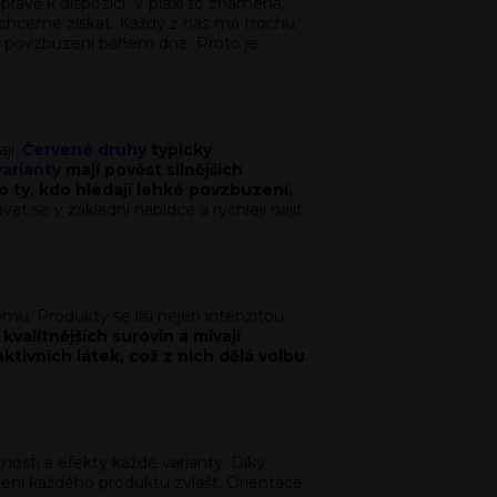
ávě k dispozici. V praxi to znamená,
u chceme získat. Každý z nás má trochu
ém povzbuzení během dne. Proto je
jí.
Červené druhy
typicky
varianty
mají pověst silnějších
o ty, kdo hledají lehké povzbuzení,
 se v základní nabídce a rychleji najít
omu. Produkty se liší nejen intenzitou
kvalitnějších surovin a mívají
ktivních látek, což z nich dělá volbu
nosti a efekty každé varianty. Díky
ení každého produktu zvlášť. Orientace