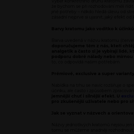
Výběr konkrétního druhu kratomu závisí
že bychom se při rozhodování měli řídi
jiné potřeby – někdo hledá úlevu od st
zásadní nejprve si ujasnit, jaký efekt o
Barvy kratomu jako vodítko k účink
Barva uvedená v názvu kratomu (červený
doporučujeme těm z nás, kteří chtěj
analgetik a často si je vybírají lidé, 
podporu dobré nálady nebo mírnou e
to, co odpovídá našim potřebám.
Prémiové, exclusive a super variant
Nabídka na trhu se navíc rozšiřuje o spe
účinku, ale často i způsobem zpracován
jemnější chuť i silnější efekt. U
exclu
pro zkušenější uživatele nebo pro s
Jak se vyznat v názvech a orientova
Názvy jednotlivých kratomů nejsou jen m
tomu se můžeme snadněji rozhodnout, k