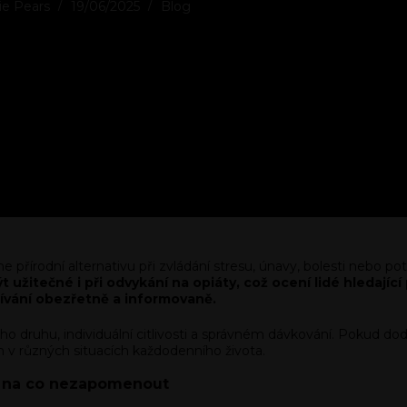
ie Pears
19/06/2025
Blog
e přírodní alternativu při zvládání stresu, únavy, bolesti nebo p
 užitečné i při odvykání na opiáty, což ocení lidé hledaj
užívání obezřetně a informovaně.
o druhu, individuální citlivosti a správném dávkování. Pokud do
 různých situacích každodenního života.
 a na co nezapomenout