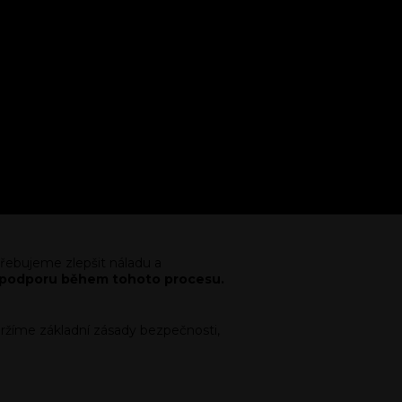
otřebujeme zlepšit náladu a
ící podporu během tohoto procesu.
držíme základní zásady bezpečnosti,