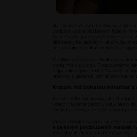
Historicky hrála tato rostlina významnou 
podpoře vytrvalosti během fyzicky nároč
výrazně narůstá. Největší boom zažívá v
alternativy ke klasickým lékům, tak me
se rozšiřující nabídka variant přitahují 
V dalším pokračování článku se společně p
podle místa původu. Prozkoumáme také, j
nejpopulárnějšími druhy. Na závěr si 
kratomu a zjistěme, čím si tato rostlina 
Kratom má bohatou minulost a st
Kratom, odborně známý jako Mitragyna sp
listech najdeme pestrou škálu alkaloid
různé receptory v mozku, a právě prot
Povaha účinků kratomu se mění v závisl
a celkovým povzbuzením. Naopak vyšš
dvojí charakter je pro kratom typický a 