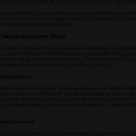
výběru a umožní zaměřit se na to, co je pro nás klíčové – tedy d
ašich osobních potřeb, preferencí a znalosti základního rozděle
ut, můžeme přistoupit k dalším důležitým aspektům, jako je b
co nejpříjemnější a nejbezpečnější.
oč každý reagujeme jinak?
jinak. To, jak kratom působí, ovlivňuje řada faktorů – od naší tě
éky. Zatímco někdo může cítit povzbuzení už po malé dávce, jin
e být někdy matoucí, obzvlášť pro ty, kteří s kratomem teprve z
 a nespoléhat pouze na zkušenosti ostatních uživatelů.
ímaná účinnost
několik druhů kratomu, které většina považuje za mimořádně účinn
n Malay” nebo “Red Bali”. Tyto druhy si získaly popularitu díky t
Da” bývá často spojován s vyšší energií a motivací, zatímco “Re
i tyto oblíbené varianty nemusí vyhovovat každému – zkušenosti s
.
sobní zkušenost
 často otázkou trpělivosti a osobního hledání. Začátečníkům ob