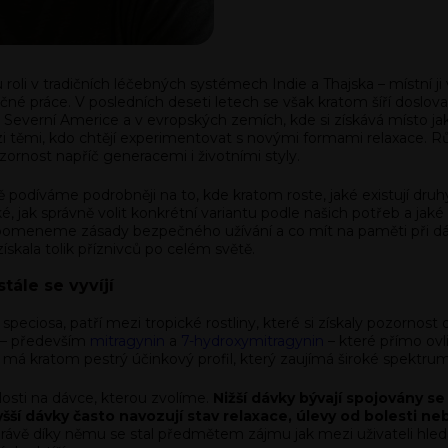
roli v tradičních léčebných systémech Indie a Thajska – místní ji v
né práce. V posledních deseti letech se však kratom šíří doslov
 Severní Americe a v evropských zemích, kde si získává místo jak 
zi těmi, kdo chtějí experimentovat s novými formami relaxace. R
pozornost napříč generacemi i životními styly.
odíváme podrobněji na to, kde kratom roste, jaké existují druhy a p
ak správně volit konkrétní variantu podle našich potřeb a jaké 
připomeneme zásady bezpečného užívání a co mít na paměti při 
získala tolik příznivců po celém světě.
ále se vyvíjí
eciosa, patří mezi tropické rostliny, které si získaly pozornost
ů – především
mitragynin
a
7-hydroxymitragynin
– které přímo ovli
o má kratom pestrý účinkový profil, který zaujímá široké spek
osti na dávce, kterou zvolíme.
Nižší dávky bývají spojovány s
í dávky často navozují stav relaxace, úlevy od bolesti n
právě díky němu se stal předmětem zájmu jak mezi uživateli hledají