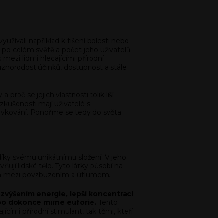
yužívali například k tišení bolesti nebo
a po celém světě a počet jeho uživatelů
mezi lidmi hledajícími přírodní
ůznorodost účinků, dostupnost a stále
roč se jejich vlastnosti tolik liší
zkušenosti mají uživatelé s
dávkování. Ponořme se tedy do světa
 díky svému unikátnímu složení. V jeho
vňují lidské tělo. Tyto látky působí na
trum mezi povzbuzením a útlumem.
e zvýšením energie, lepší koncentrací
ebo dokonce mírné euforie.
Tento
cími přírodní stimulant, tak těmi, kteří