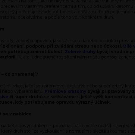
 zejména na tom, jaké účinky očekáváme a jaké varianty máme pr
t především vlastními preferencemi a tím, co od užívání kratom
resu, jiný potřebuje zvládnout bolest a další zase touží po jemn
d kratomu očekáváme, a podle toho volit konkrétní druh.
ům
, bílý, zelený) napovídá, jaké účinky u daného produktu převláda
í zklidnění, podporu při zvládání stresu nebo úzkosti.
Bílé 
kteří potřebují zmírnit bolest.
Zelené druhy
bývají vhodné pr
uforii.
Takto jednoduché rozdělení nám může pomoci zorientovat
y – co znamenají?
ciální edice, jako jsou prémiové, exclusive nebo super druhy krat
í nebo výběrem listů.
Prémiové kratomy
bývají připravovány z 
sive
či super druhů se setkáváme s ještě vyšší koncentrací a
ituace, kdy potřebujeme opravdu výrazný účinek.
t se v nabídce
arketingovým trikem – pomáhají nám rychle rozlišit hlavní vlast
terý druh stojí za vyzkoušení, a nemusíme složitě zkoumat slož