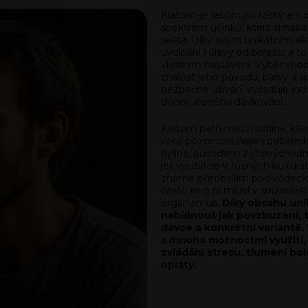
Kratom je fascinující rostlina 
spektrem účinků, která si našl
světa. Díky svým unikátním al
uvolnění i úlevy od bolesti, a t
vlastním nastavení. Výběr vho
znalost jeho původu, barvy a s
bezpečné užívání vyžaduje indi
doporučeného dávkování.
Kratom patří mezi rostliny, kte
větší pozornost nejen odborníků,
bylina, původem z jihovýchodní
její využití se v různých kultu
známe především pod věde
často se o ní mluví v souvislost
organismus.
Díky obsahu uni
nabídnout jak povzbuzení, t
dávce a konkrétní variantě. 
s mnoha možnostmi využití, 
zvládání stresu, tlumení bo
opiáty.