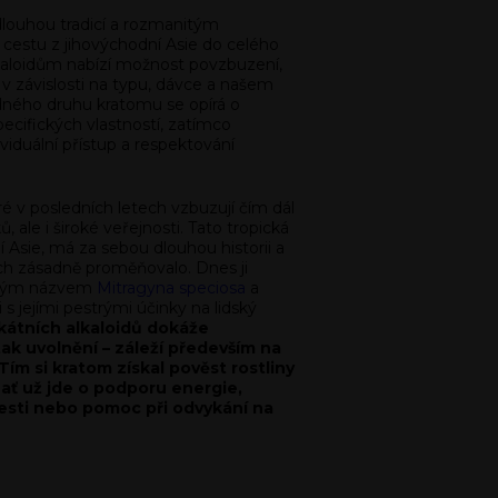
s dlouhou tradicí a rozmanitým
a cestu z jihovýchodní Asie do celého
kaloidům nabízí možnost povzbuzení,
o v závislosti na typu, dávce a našem
dného druhu kratomu se opírá o
pecifických vlastností, zatímco
viduální přístup a respektování
ré v posledních letech vzbuzují čím dál
 ale i široké veřejnosti. Tato tropická
 Asie, má za sebou dlouhou historii a
rách zásadně proměňovalo. Dnes ji
ckým názvem
Mitragyna speciosa
a
i s jejími pestrými účinky na lidský
kátních alkaloidů dokáže
ak uvolnění – záleží především na
Tím si kratom získal pověst rostliny
ať už jde o podporu energie,
lesti nebo pomoc při odvykání na