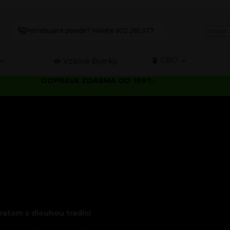
Potřebujete poradit? Volejte 602 265 577
🪴 CBD
🪷 Vzácné Bylinky
DOPRAVA ZDARMA OD 1997,-
kratom s dlouhou tradicí