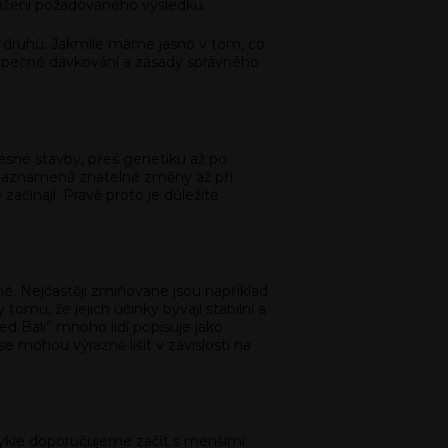
osažení požadovaného výsledku.
ní druhů. Jakmile máme jasno v tom, co
ezpečné dávkování a zásady správného
lesné stavby, přes genetiku až po
ý zaznamená znatelné změny až při
ačínají. Právě proto je důležité
é. Nejčastěji zmiňované jsou například
omu, že jejich účinky bývají stabilní a
d Bali” mnoho lidí popisuje jako
e mohou výrazně lišit v závislosti na
vykle doporučujeme začít s menšími