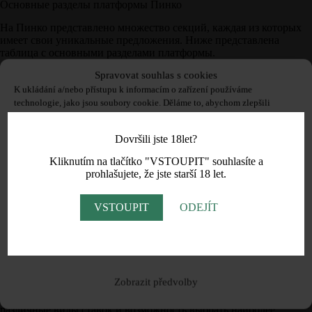
Основные разделы платформы Пинко
На Пинко представлено множество секций, каждая из которых
имеет свои уникальные предложения. Ниже представлена
таблица с основными разделами платформы.
Spravovat souhlas s cookies
Лучше всего
K ukládání a/nebo přístupu k informacím o zařízení používáme
Раздел
Что предлагает
для
technologie, jako jsou soubory cookie. Děláme to, abychom zlepšili
zážitek z prohlížení a zobrazovali personalizované reklamy. Souhlas s
těmito technologiemi nám umožní zpracovávat údaje, jako je chování při
Ставки на
Dovršili jste 18let?
procházení nebo jedinečná ID na tomto webu. Nesouhlas nebo odvolání
Спортивные
популярные виды
Спортсмены и
ставки
спорта, такие как
любители ставок
souhlasu může nepříznivě ovlivnit určité vlastnosti a funkce. Dalším
Kliknutím na tlačítko "VSTOUPIT" souhlasíte a
футбол и теннис
procházením tímto webem, souhlasíte s
Obchodními podmínkami
a
prohlašujete, že jste starší 18 let.
zpracováním osobních údajů
.
Zásady Cookies.
Молодежная
Ставки на турниры
VSTOUPIT
ODEJÍT
Киберспорт
аудитория и
по киберспорту
Souhlasím
фанаты игр
Возможность делать
Те, кто хочет
Odmítnout
Живые
ставки в режиме
максимизировать
ставки
реального времени
азарт
Zobrazit předvolby
Таблица подчеркивает, что Пинко предлагает игрокам
различные виды ставок и возможность выбрать наиболее