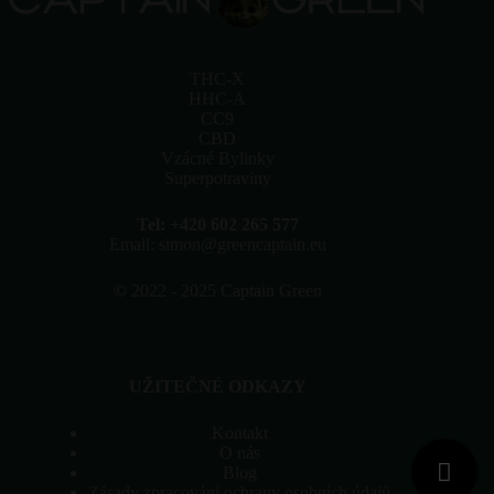
THC-X
HHC-A
CC9
CBD
Vzácné Bylinky
Superpotraviny
Tel: +420 602 265 577
Email: simon@greencaptain.eu
©
2022 - 2025 Captain Green
UŽITEČNÉ ODKAZY
Kontakt
O nás
Blog
Zásady zpracování ochrany osobních údajů