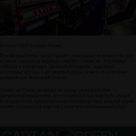
Почему стоит выбрать Пинко
Платформа Пинко предоставляет уникальные возможности для
игроков, предлагая широкую линейку ставок на спортивные
события и киберспорт. Удобный интерфейс, надежные
платежные методы и регулярные акции делают её отличным
выбором для любителей ставок.
Ставки на Пинко являются не только увлекательным
времяпрепровождением, но и возможностью выиграть деньги.
Благодаря всем вышеописанным преимуществам каждый игрок
сможет насладиться азартом и получить незабываемый опыт.