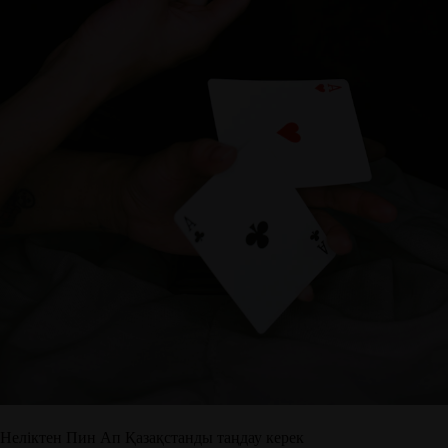
Неліктен Пин Ап Қазақстанды таңдау керек