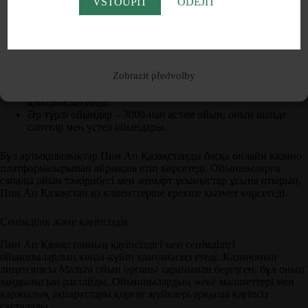
VSTOUPIT
ODEJÍT
көмектеседі:
Souhlasím
Жомарт бонустар – алғашқы депозитке 100% бонус алу
Odmítnout
мүмкіндігі.
24/7 клиенттерге қызмет көрсету – кез келген уақытта
Zobrazit předvolby
көмек алу мүмкіндігі.
Реттелген лицензия – ойыншылардың қауіпсіздігін
қамтамасыз етеді.
Әр түрлі ойындар – 3000-нан астам ойын, оның ішінде
слоттар мен үстел ойындары.
Бұл артықшылықтар Пин Ап Қазақстанды басқа онлайн казино
платформаларынан айрықша етіп көрсетеді. Ойыншыларға
сапалы ойын тәжірибесі мен жомарт ұсыныстар ұсына отырып,
Пин Ап Қазақстан өз клиенттеріне ерекше қызмет көрсетеді.
Сенімділік және қауіпсіздік
Пин Ап Қазақстанның қауіпсіздігі мен сенімділігі
ойыншылардың көңіл-күйін қамтамасыз етеді. Казиноның
лицензиясы Мальта ойын органы тарапынан берілген, бұл оның
заңдылығын растайды. Ойыншылардың жеке мәліметтері мен
қаржылық ақпараттары қорғау жүйелері арқылы қауіпсіз
сақталады.