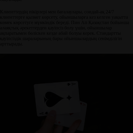
Клиенттердің пікірлері мен бағалаулары, сондай-ақ 24/7
клиенттерге қызмет көрсету, ойыншыларға кез келген уақытта
көмек көрсетуге мүмкіндік береді. Пин Ап Қазақстан бойынша
алаяқтық әрекеттерден қауіпсіз болу үшін, ойыншылар
ақпаратымен бөліскен кезде абай болуы керек. Стандартты
қауіпсіздік шараларының бары ойыншылардың сенімділігін
арттырады.