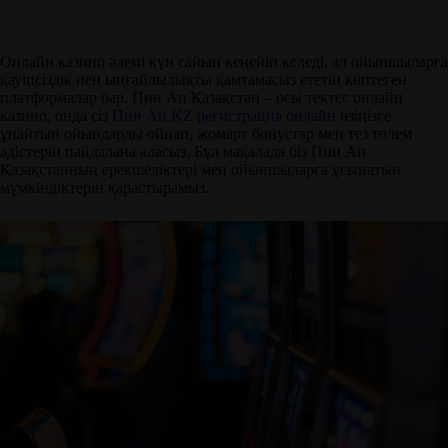
Онлайн казино әлемі күн сайын кеңейіп келеді, ал ойыншыларға
қауіпсіздік пен ыңғайлылықты қамтамасыз ететін көптеген
платформалар бар. Пин Ап Қазақстан – осы тектес онлайн
казино, онда сіз
Пин Ап KZ регистрация онлайн
өзіңізге
ұнайтын ойындарды ойнап, жомарт бонустар мен тез төлем
әдістерін пайдалана аласыз. Бұл мақалада біз Пин Ап
Қазақстанның ерекшеліктері мен ойыншыларға ұсынатын
мүмкіндіктерін қарастырамыз.