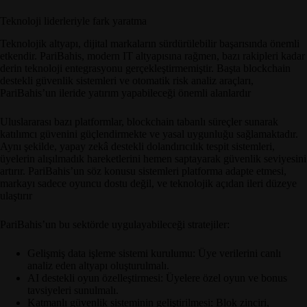
Teknoloji liderleriyle fark yaratma
Teknolojik altyapı, dijital markaların sürdürülebilir başarısında önemli
etkendir. PariBahis, modern IT altyapısına rağmen, bazı rakipleri kadar
derin teknoloji entegrasyonu gerçekleştirmemiştir. Başta blockchain
destekli güvenlik sistemleri ve otomatik risk analiz araçları,
PariBahis’un ileride yatırım yapabileceği önemli alanlardır
Uluslararası bazı platformlar, blockchain tabanlı süreçler sunarak
katılımcı güvenini güçlendirmekte ve yasal uygunluğu sağlamaktadır.
Aynı şekilde, yapay zekâ destekli dolandırıcılık tespit sistemleri,
üyelerin alışılmadık hareketlerini hemen saptayarak güvenlik seviyesini
artırır. PariBahis’un söz konusu sistemleri platforma adapte etmesi,
markayı sadece oyuncu dostu değil, ve teknolojik açıdan ileri düzeye
ulaştırır
PariBahis’un bu sektörde uygulayabileceği stratejiler:
Gelişmiş data işleme sistemi kurulumu: Üye verilerini canlı
analiz eden altyapı oluşturulmalı.
AI destekli oyun özelleştirmesi: Üyelere özel oyun ve bonus
tavsiyeleri sunulmalı.
Katmanlı güvenlik sisteminin geliştirilmesi: Blok zinciri,