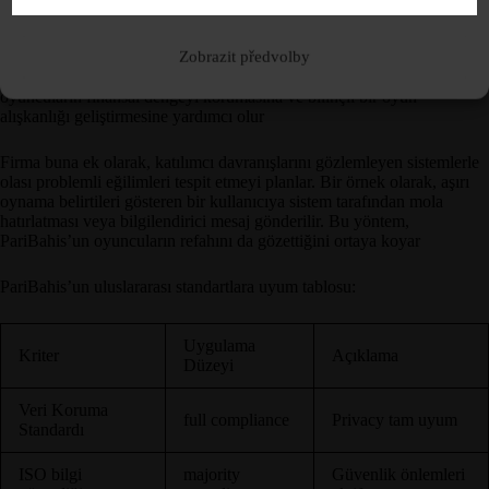
Odmítnout
Bununla birlikte, PariBahis sadece altyapı güvenliği sunmaz; oyuncu
sorumluluğu politikalarını da hayata geçirir. Oyuncular, kendi oyun
Zobrazit předvolby
limitlerini belirleyebilir, maksimum kayıp sınırı tanımlayabilir veya ara
vermek için hesap dondurabilirler. Bu sistemler, özellikle uzun süreli
oyuncuların finansal dengeyi korumasına ve bilinçli bir oyun
alışkanlığı geliştirmesine yardımcı olur
Firma buna ek olarak, katılımcı davranışlarını gözlemleyen sistemlerle
olası problemli eğilimleri tespit etmeyi planlar. Bir örnek olarak, aşırı
oynama belirtileri gösteren bir kullanıcıya sistem tarafından mola
hatırlatması veya bilgilendirici mesaj gönderilir. Bu yöntem,
PariBahis’un oyuncuların refahını da gözettiğini ortaya koyar
PariBahis’un uluslararası standartlara uyum tablosu:
Uygulama
Kriter
Açıklama
Düzeyi
Veri Koruma
full compliance
Privacy tam uyum
Standardı
ISO bilgi
majority
Güvenlik önlemleri