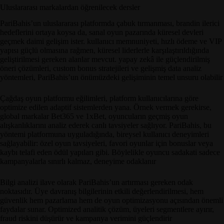
Uluslararası markalardan öğrenilecek dersler
PariBahis’un uluslararası platformda çabuk tırmanması, brandin ilerici
hedeflerini ortaya koysa da, sanal oyun pazarında küresel devleri
geçmek daimi gelişim ister. kullanıcı memnuniyeti, hızlı ödeme ve VIP
yapısı güçlü olmasına rağmen, küresel liderlerle karşılaştırıldığında
geliştirilmesi gereken alanlar mevcut. yapay zekâ ile güçlendirilmiş
öneri çözümleri, custom bonus stratejileri ve gelişmiş data analiz
yöntemleri, PariBahis’un önümüzdeki gelişiminin temel unsuru olabilir
Çağdaş oyun platformu eğilimleri, platform kullanıcılarına göre
optimize edilen adaptif sistemlerden yana. Örnek vermek gerekirse,
global markalar Bet365 ve 1xBet, oyuncuların geçmiş oyun
alışkanlıklarını analiz ederek canlı tavsiyeler sağlıyor. PariBahis, bu
yöntemi platformuna uyguladığında, bireysel kullanıcı deneyimleri
sağlayabilir: özel oyun tavsiyeleri, favori oyunlar için bonuslar veya
kaybı telafi eden ödül yapıları gibi. Böylelikle oyuncu sadakati sadece
kampanyalarla sınırlı kalmaz, deneyime odaklanır
Bilgi analizi ilave olarak PariBahis’un artırması gereken odak
noktasıdır. Üye davranış bilgilerinin etkili değerlendirilmesi, hem
güvenlik hem pazarlama hem de oyun optimizasyonu açısından önemli
faydalar sunar. Optimized analitik çözüm, üyeleri segmentlere ayırır,
fraud riskini düşürür ve kampanya verimini güçlendirir