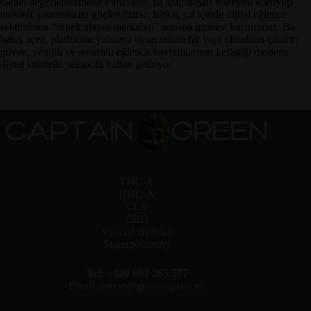
Genel değerlendirmede PariBahis, şu anki başarı düzeyini koruyup
inovatif yatırımlarını güçlendirirse, birkaç yıl içinde dijital eğlence
sektörünün “örnek alınan markaları” arasına girmesi kaçınılmaz. Bu
bakış açısı, platformu yalnızca oyun sunan bir yapı olmaktan çıkarır;
güven, yenilik ve sorumlu eğlence kavramlarının kesiştiği modern
dijital kültürün sembolü haline getiriyor
THC-X
HHC-A
CC9
CBD
Vzácné Bylinky
Superpotraviny
Tel: +420 602 265 577
Email: simon@greencaptain.eu