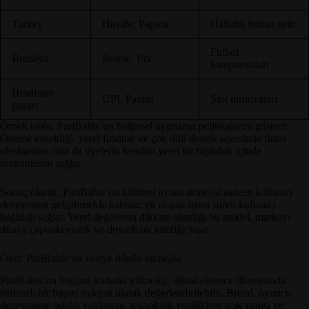
Turkey
Havale, Papara
Haftalık bonus spin
Futbol
Brezilya
Boleto, Pix
kampanyaları
Hindistan
UPI, Paytm
Slot turnuvaları
pazarı
Örnek tablo, PariBahis’un bölgesel uyarlama politikalarını gösterir.
Ödeme esnekliği, yerel fırsatlar ve çok dilli destek sayesinde firma
uluslararası olsa da üyelerin kendini yerel bir topluluk içinde
hissetmesini sağlar
Sonuç olarak, PariBahis’un kültürel uyum stratejisi sadece kullanıcı
deneyimini geliştirmekle kalmaz; ek olarak uzun süreli kullanıcı
bağlılığı sağlar. Yerel değerlerin dikkate alındığı bu model, markayı
dünya çapında esnek ve duyarlı bir kimliğe taşır
Özet: PariBahis’un ileriye dönük stratejisi
PariBahis’un bugüne kadarki yükselişi, dijital eğlence dünyasında
istikrarlı bir başarı öyküsü olarak değerlendirilebilir. Brend, oyuncu
deneyimine odaklı yaklaşımı, teknolojik yeniliklere açık yapısı ve