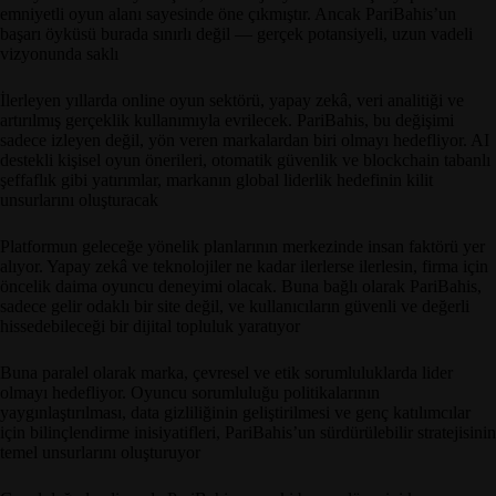
emniyetli oyun alanı sayesinde öne çıkmıştır. Ancak PariBahis’un
başarı öyküsü burada sınırlı değil — gerçek potansiyeli, uzun vadeli
vizyonunda saklı
İlerleyen yıllarda online oyun sektörü, yapay zekâ, veri analitiği ve
artırılmış gerçeklik kullanımıyla evrilecek. PariBahis, bu değişimi
sadece izleyen değil, yön veren markalardan biri olmayı hedefliyor. AI
destekli kişisel oyun önerileri, otomatik güvenlik ve blockchain tabanlı
şeffaflık gibi yatırımlar, markanın global liderlik hedefinin kilit
unsurlarını oluşturacak
Platformun geleceğe yönelik planlarının merkezinde insan faktörü yer
alıyor. Yapay zekâ ve teknolojiler ne kadar ilerlerse ilerlesin, firma için
öncelik daima oyuncu deneyimi olacak. Buna bağlı olarak PariBahis,
sadece gelir odaklı bir site değil, ve kullanıcıların güvenli ve değerli
hissedebileceği bir dijital topluluk yaratıyor
Buna paralel olarak marka, çevresel ve etik sorumluluklarda lider
olmayı hedefliyor. Oyuncu sorumluluğu politikalarının
yaygınlaştırılması, data gizliliğinin geliştirilmesi ve genç katılımcılar
için bilinçlendirme inisiyatifleri, PariBahis’un sürdürülebilir stratejisinin
temel unsurlarını oluşturuyor