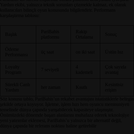
Yardım ekibi, yalnızca teknik sorunları çözmekle kalmaz, ek olarak
kullanıcıları bilinçli oyun konusunda bilgilendirir. Performans
karşılaştırma tablosu:
PariBahis
Rakip
Başlık
Sonuç
platformu
Ortalama
Ödeme
üç saat
on iki saat
Üstün hız
Performansı
Loyalty
4
Çok sayıda
7 seviyeli
Program
kademeli
avantaj
Sürekli Canlı
Kesintisiz
her zaman
Kısıtlı
Yardım
erişim
Söz konusu tablo, PariBahis’un rekabet avantajını istatistiklerle belirgin
şekilde ortaya koyuyor. İşletme, işlem hızı hem oyuncu memnuniyeti
temelinde dünya çapında yarışabilecek kapasiteye ulaşmıştır.
Önümüzdeki dönemde başarı alanlarını muhafaza ederek teknolojiye
yeni yatırımlar eklemesi, PariBahis’u yalnızca bir alternatif değil,
dünya çapında bir referans noktası haline getirebilir