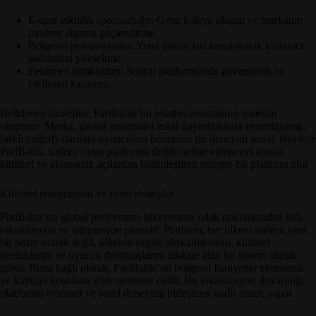
E-spor etkinlik sponsorluğu: Genç kitleye ulaşım ve markanın
modern algısını güçlendirme.
Bölgesel promosyonlar: Yerel ihtiyaçları karşılayarak kullanıcı
sadakatini yükseltme.
Fenomen ortaklıkları: Sosyal platformlarda güvenilirlik ve
etkileşim kazanma.
Belirlenen stratejiler, PariBahis’un rekabet avantajının temelini
oluşturur. Marka, global stratejisini lokal duyarlılıklarla uyumlayarak,
farklı coğrafyalardaki oyunculara benzersiz bir deneyim sunar. Böylece
PariBahis, sadece oyun platformu değil; online eğlenceyi sosyal,
kültürel ve ekonomik açılardan bütünleştiren entegre bir platform olur
Kültürel entegrasyon ve yerel stratejiler
PariBahis’un global performans hikayesinin odak noktalarından biri,
lokalizasyon ve adaptasyon planıdır. Platform, her ülkeyi sadece yeni
bir pazar olarak değil, ülkenin özgün alışkanlıklarını, kültürel
özelliklerini ve oyuncu davranışlarını dikkate alan bir sistem olarak
görür. Buna bağlı olarak, PariBahis’un bölgesel faaliyetler ekonomik
ve kültürel koşullara göre optimize edilir. Bu lokalizasyon duyarlılığı,
platformu evrensel ve yerel deneyimi birleştiren nadir örnek yapar