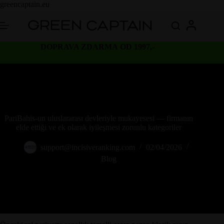
Skip
greencaptain.eu
to
content
DOPRAVA ZDARMA OD 1997,-
PariBahis-un uluslararası devleriyle mukayesesi — firmanın
elde ettiği ve ek olarak iyileşmesi zorunlu kategoriler
support@incisiveranking.com
02/04/2026
Blog