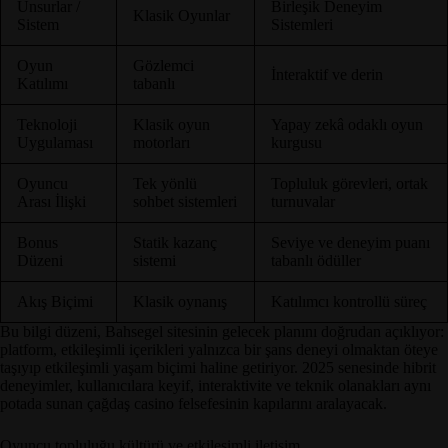
Unsurlar /
Birleşik Deneyim
Klasik Oyunlar
Sistem
Sistemleri
Oyun
Gözlemci
İnteraktif ve derin
Katılımı
tabanlı
Teknoloji
Klasik oyun
Yapay zekâ odaklı oyun
Uygulaması
motorları
kurgusu
Oyuncu
Tek yönlü
Topluluk görevleri, ortak
Arası İlişki
sohbet sistemleri
turnuvalar
Bonus
Statik kazanç
Seviye ve deneyim puanı
Düzeni
sistemi
tabanlı ödüller
Akış Biçimi
Klasik oynanış
Katılımcı kontrollü süreç
Bu bilgi düzeni, Bahsegel sitesinin gelecek planını doğrudan açıklıyor:
platform, etkileşimli içerikleri yalnızca bir şans deneyi olmaktan öteye
taşıyıp etkileşimli yaşam biçimi haline getiriyor. 2025 senesinde hibrit
deneyimler, kullanıcılara keyif, interaktivite ve teknik olanakları aynı
potada sunan çağdaş casino felsefesinin kapılarını aralayacak.
Oyuncu topluluğu kültürü ve etkileşimli iletişim