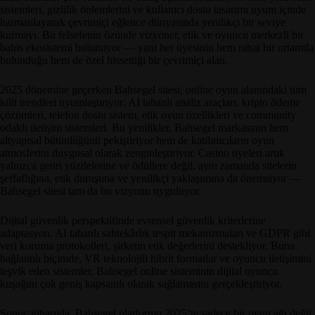
sistemleri, gizlilik önlemlerini ve kullanıcı dostu tasarımı uyum içinde
harmanlayarak çevrimiçi eğlence dünyasında yenilikçi bir seviye
kurmayı. Bu felsefenin özünde vizyoner, etik ve oyuncu merkezli bir
bahis ekosistemi bulunuyor — yani her üyesinin hem rahat bir ortamda
bulunduğu hem de özel hissettiği bir çevrimiçi alan.
2025 dönemine geçerken Bahsegel sitesi, online oyun alanındaki tüm
kilit trendleri uyumlaştırıyor: AI tabanlı analiz araçları, kripto ödeme
çözümleri, telefon dostu sistem, etik oyun özellikleri ve community
odaklı iletişim sistemleri. Bu yenilikler, Bahsegel markasının hem
altyapısal bütünlüğünü pekiştiriyor hem de katılımcıların oyun
atmosferini duygusal olarak zenginleştiriyor. Casino üyeleri artık
yalnızca getiri yüzdelerine ve ödüllere değil, aynı zamanda sitelerin
şeffaflığına, etik duruşuna ve yenilikçi yaklaşımına da önemsiyor —
Bahsegel sitesi tam da bu vizyonu uyguluyor.
Dijital güvenlik perspektifinde evrensel güvenlik kriterlerine
adaptasyon, AI tabanlı sahtekârlık tespit mekanizmaları ve GDPR gibi
veri koruma protokolleri, şirketin etik değerlerini destekliyor. Buna
bağlantılı biçimde, VR teknolojili hibrit formatlar ve oyuncu iletişimini
teşvik eden sistemler, Bahsegel online sisteminin dijital oyuncu
kuşağını çok geniş kapsamlı olarak sağlamasını gerçekleştiriyor.
Sonuç itibarıyla, Bahsegel platformu 2025’te sadece bir oyun ağı değil,