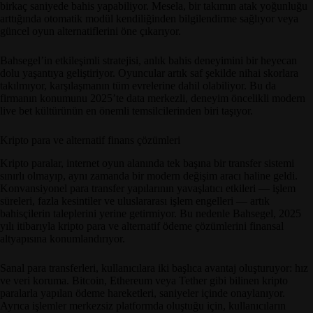
birkaç saniyede bahis yapabiliyor. Mesela, bir takımın atak yoğunluğu
arttığında otomatik modül kendiliğinden bilgilendirme sağlıyor veya
güncel oyun alternatiflerini öne çıkarıyor.
Bahsegel’in etkileşimli stratejisi, anlık bahis deneyimini bir heyecan
dolu yaşantıya geliştiriyor. Oyuncular artık saf şekilde nihai skorlara
takılmıyor, karşılaşmanın tüm evrelerine dahil olabiliyor. Bu da
firmanın konumunu 2025’te data merkezli, deneyim öncelikli modern
live bet kültürünün en önemli temsilcilerinden biri taşıyor.
Kripto para ve alternatif finans çözümleri
Kripto paralar, internet oyun alanında tek başına bir transfer sistemi
sınırlı olmayıp, aynı zamanda bir modern değişim aracı haline geldi.
Konvansiyonel para transfer yapılarının yavaşlatıcı etkileri — işlem
süreleri, fazla kesintiler ve uluslararası işlem engelleri — artık
bahisçilerin taleplerini yerine getirmiyor. Bu nedenle Bahsegel, 2025
yılı itibarıyla kripto para ve alternatif ödeme çözümlerini finansal
altyapısına konumlandırıyor.
Sanal para transferleri, kullanıcılara iki başlıca avantaj oluşturuyor: hız
ve veri koruma. Bitcoin, Ethereum veya Tether gibi bilinen kripto
paralarla yapılan ödeme hareketleri, saniyeler içinde onaylanıyor.
Ayrıca işlemler merkezsiz platformda oluştuğu için, kullanıcıların