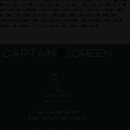
teknolojiyle şekillenen marka olma yolunda adım adım ilerliyor. Akıllı
çözümlerle etkileşim sürecini entegrasyonla sunan bu yaklaşım, hem
katılımcı güvenini hem de endüstrinin ahlaki değerlerini yeniliyor.
Bahsegel online, yenilikçi ruhu ve sorumlu yaklaşımıyla yeni nesil
casino dünyasının belirleyicisi olmayı devam ettirecek.
THC-X
HHC-A
CC9
CBD
Vzácné Bylinky
Superpotraviny
Tel: +420 602 265 577
Email: simon@greencaptain.eu