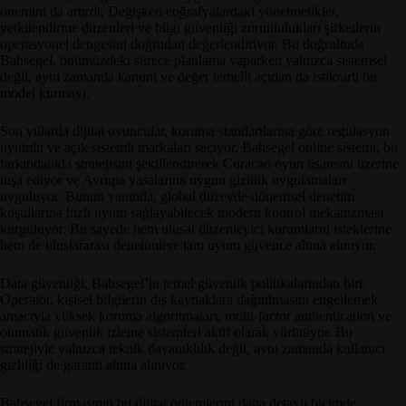
önemini da artırdı. Değişken coğrafyalardaki yönetmelikler,
yetkilendirme düzenleri ve bilgi güvenliği zorunlulukları şirketlerin
operasyonel dengesini doğrudan değerlendiriyor. Bu doğrultuda
Bahsegel, önümüzdeki sürece planlama yaparken yalnızca sistemsel
değil, aynı zamanda kanuni ve değer temelli açıdan da istikrarlı bir
model kurmayı.
Son yıllarda dijital oyuncular, koruma standartlarına göre regülasyon
uyumlu ve açık sistemli markaları seçiyor. Bahsegel online sistemi, bu
farkındalıkla stratejisini şekillendirerek Curacao oyun lisansını üzerine
inşa ediyor ve Avrupa yasalarına uygun gizlilik uygulamaları
uyguluyor. Bunun yanında, global düzeyde dönemsel denetim
koşullarına hızlı uyum sağlayabilecek modern kontrol mekanizması
kurguluyor. Bu sayede hem ulusal düzenleyici kurumların isteklerine
hem de uluslararası denetimlere tam uyum güvence altına alınıyor.
Data güvenliği, Bahsegel’in temel güvenlik politikalarından biri.
Operatör, kişisel bilgilerin dış kaynaklara dağıtılmasını engellemek
amacıyla yüksek koruma algoritmaları, multi-factor authentication ve
otomatik güvenlik izleme sistemleri aktif olarak yürütüyor. Bu
stratejiyle yalnızca teknik dayanıklılık değil, aynı zamanda kullanıcı
gizliliği de garanti altına alınıyor.
Bahsegel firmasının bu dijital önlemlerini daha detaylı biçimde