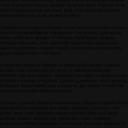
mobil uygulamaları başlıca alternatif seviyesine taşıdı. Bahsegel de bu
sürecin başlatıcılarından biri olarak akıllı cihaz arayüzünü kullanıcı
odaklı trendlere baz alarak modernize ediyor.
Günümüz telefon tabanlı etkileşim, sadece arayüz tasarımına yanı sıra,
ilaveten fonksiyonelliğe de yoğunlaşıyor. Cep arayüzü, anlık açılma
hızları, pratik sayfa geçişleri ve etkileşim duyarlılığıyla ayrışıyor.
Neticede kullanıcılar, zorlu arayüzlerle oyalanmadan basit şekilde
kupon oluşturabiliyor, dinamik oranları ve performans istatistiklerini
gerçek zamanlı kontrol edebiliyor.
Fonksiyonel sistem da Bahsegel’in önem verdiği noktalar sırasında.
devamlı oyun seanslarında bile görsel ve dokunsal rahatsızlığı
hafifleten sade renk kontrastı, ergonomik yazı yapısı ve dengeli arayüz,
etkileşim konforunu iyileştiriyor. Emniyet açısından ise mobil güvenlik
kodlaması, fiziksel kimlik girişi (parmak izi, yüz tanıma) ve aktif süre
denetleyicileri kimlik bilgilerini koruyor.
Bahsegel, taşınabilir platform kullanıcılarının kullanım verilerini sürekli
değerlendirerek arayüzünü data odaklı yaklaşımla iyileştiriyor. Söz
gelimi, hangi bahis alanlarının yüksek etkileşim aldığı veya hangi
saatlerde kullanıcı trafiğinin pik yaptığı gibi veriler, uygulama
tasarımının yenileme stratejilerine yön veriyor. Bu strateji, Bahsegel’in