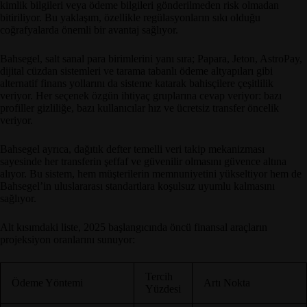
kimlik bilgileri veya ödeme bilgileri gönderilmeden risk olmadan
bitiriliyor. Bu yaklaşım, özellikle regülasyonların sıkı olduğu
coğrafyalarda önemli bir avantaj sağlıyor.
Bahsegel, salt sanal para birimlerini yanı sıra; Papara, Jeton, AstroPay,
dijital cüzdan sistemleri ve tarama tabanlı ödeme altyapıları gibi
alternatif finans yollarını da sisteme katarak bahisçilere çeşitlilik
veriyor. Her seçenek özgün ihtiyaç gruplarına cevap veriyor: bazı
profiller gizliliğe, bazı kullanıcılar hız ve ücretsiz transfer öncelik
veriyor.
Bahsegel ayrıca, dağıtık defter temelli veri takip mekanizması
sayesinde her transferin şeffaf ve güvenilir olmasını güvence altına
alıyor. Bu sistem, hem müşterilerin memnuniyetini yükseltiyor hem de
Bahsegel’in uluslararası standartlara koşulsuz uyumlu kalmasını
sağlıyor.
Alt kısımdaki liste, 2025 başlangıcında öncü finansal araçların
projeksiyon oranlarını sunuyor:
Tercih
Ödeme Yöntemi
Artı Nokta
Yüzdesi