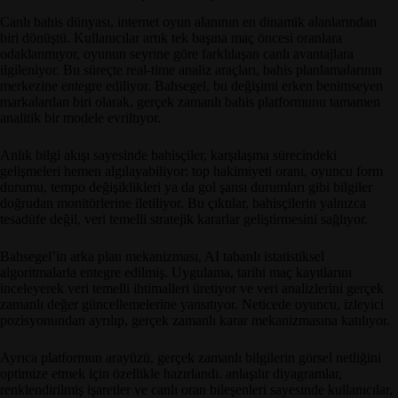
Canlı bahis dünyası, internet oyun alanının en dinamik alanlarından
biri dönüştü. Kullanıcılar artık tek başına maç öncesi oranlara
odaklanmıyor, oyunun seyrine göre farklılaşan canlı avantajlara
ilgileniyor. Bu süreçte real-time analiz araçları, bahis planlamalarının
merkezine entegre ediliyor. Bahsegel, bu değişimi erken benimseyen
markalardan biri olarak, gerçek zamanlı bahis platformunu tamamen
analitik bir modele evriltıyor.
Anlık bilgi akışı sayesinde bahisçiler, karşılaşma sürecindeki
gelişmeleri hemen algılayabiliyor: top hakimiyeti oranı, oyuncu form
durumu, tempo değişiklikleri ya da gol şansı durumları gibi bilgiler
doğrudan monitörlerine iletiliyor. Bu çıktılar, bahisçilerin yalnızca
tesadüfe değil, veri temelli stratejik kararlar geliştirmesini sağlıyor.
Bahsegel’in arka plan mekanizması, AI tabanlı istatistiksel
algoritmalarla entegre edilmiş. Uygulama, tarihi maç kayıtlarını
inceleyerek veri temelli ihtimalleri üretiyor ve veri analizlerini gerçek
zamanlı değer güncellemelerine yansıtıyor. Neticede oyuncu, izleyici
pozisyonundan ayrılıp, gerçek zamanlı karar mekanizmasına katılıyor.
Ayrıca platformun arayüzü, gerçek zamanlı bilgilerin görsel netliğini
optimize etmek için özellikle hazırlandı. anlaşılır diyagramlar,
renklendirilmiş işaretler ve canlı oran bileşenleri sayesinde kullanıcılar,