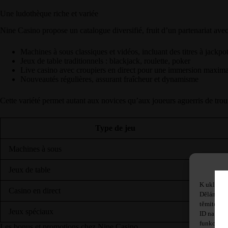
Une ludothèque riche et variée
Nine Casino propose un catalogue diversifié, fruit d’un partenariat avec
Machines à sous classiques et vidéos, incluant des titres à jackpo
Jeux de table traditionnels : blackjack, roulette, poker
Live casino avec croupiers en direct pour une immersion maxima
Nouveautés régulières, assurant fraîcheur et dynamisme
Cette variété permet autant aux novices qu’aux joueurs aguerris de trouv
Type de jeu
Machines à sous
Jeux de table
K ukládán
Casino en direct
Děláme to,
těmito te
Jeux spéciaux
ID na tomt
funkce. D
Les bonus et promotions chez Nine Casino