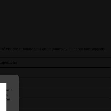
ité visuelle et sonore ainsi qu’un gameplay fluide sur tous supports.
isponibles
ry cookie.
hlas s
edinečná
sti a
ním