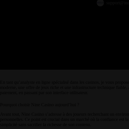
support@inc
En tant qu’analyste en ligne spécialisé dans les casinos, je vous propo
moderne, une offre de jeux riche et une infrastructure technique fiabl
paiement, en passant par son interface utilisateur.
Pourquoi choisir Nine Casino aujourd’hui ?
Avant tout, Nine Casino s’adresse à des joueurs recherchant un environne
personnelles. Ce point est crucial dans un marché où la confiance est la 
simplicité sans sacrifier la richesse de son contenu.