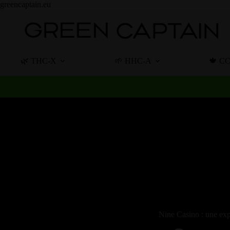
Skip
greencaptain.eu
to
content
🌿 THC-X
🌱 HHC-A
🍁 C
Nine Casino : une exp