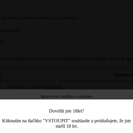
 plusieurs éditeurs reconnus. On retrouve :
t progressif
le
er leur bonheur. Les fournisseurs intègrent des standards élevés de qual
Options d
+500 titres, jackpot progressif
Spravovat souhlas s cookies
Roulette, blackjack, poker
í a/nebo přístupu k informacím o zařízení používáme technologie, jako jsou soubo
Dovršili jste 18let?
Plusieurs tables live, shows interactifs
 abychom zlepšili zážitek z prohlížení a zobrazovali personalizované reklamy. Sou
chnologiemi nám umožní zpracovávat údaje, jako je chování při procházení nebo j
Kliknutím na tlačítko "VSTOUPIT" souhlasíte a prohlašujete, že jste
Keno, bingo, cartes à gratter
o webu. Nesouhlas nebo odvolání souhlasu může nepříznivě ovlivnit určité vlastno
starší 18 let.
alším procházením tímto webem, souhlasíte s
Obchodními podmínkami
a
zpracová