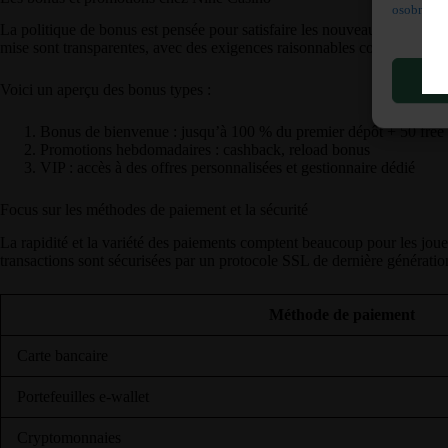
osobních 
La politique de bonus est pensée pour satisfaire les nouveaux inscrits
mise sont transparentes, avec des exigences raisonnables comparées à 
Voici un aperçu des bonus types :
Bonus de bienvenue : jusqu’à 100 % du premier dépôt + 50 free 
Promotions hebdomadaires : cashback, reload bonus
VIP : accès à des offres personnalisées et gestionnaire dédié
Focus sur les méthodes de paiement et la sécurité
La rapidité et la variété des paiements comptent beaucoup pour les jou
transactions sont sécurisées par un protocole SSL de dernière génération, 
Méthode de paiement
Carte bancaire
Portefeuilles e-wallet
Cryptomonnaies