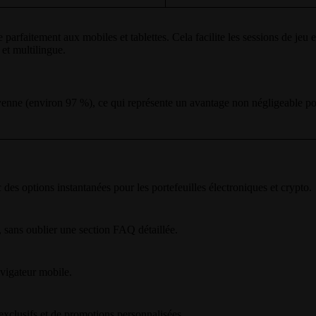
arfaitement aux mobiles et tablettes. Cela facilite les sessions de jeu e
 et multilingue.
enne (environ 97 %), ce qui représente un avantage non négligeable pou
c des options instantanées pour les portefeuilles électroniques et crypto.
in, sans oublier une section FAQ détaillée.
avigateur mobile.
exclusifs et de promotions personnalisées.