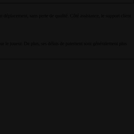
n déplacement, sans perte de qualité. Côté assistance, le support client
r le joueur. De plus, ses délais de paiement sont généralement plus