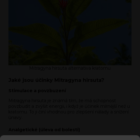
Mitragyna hirsuta alternativa kratomu
Jaké jsou účinky Mitragyna hirsuta?
Stimulace a povzbuzení
Mitragyna hirsuta je známá tím, že má schopnost
povzbudit a zvýšit energii, i když je účinek mírnější než u
kratomu. To ji činí vhodnou pro zlepšení nálady a snížení
únavy.
Analgetické (úleva od bolesti)
Stejně jako kratom, Hirsuta může poskytovat úlevu od