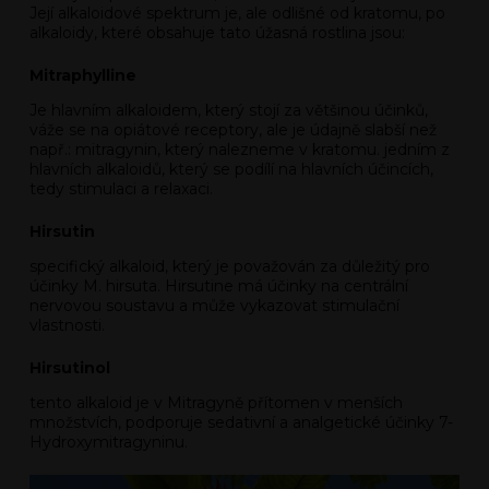
Její alkaloidové spektrum je, ale odlišné od kratomu, po
alkaloidy, které obsahuje tato úžasná rostlina jsou:
Mitraphylline
Je hlavním alkaloidem, který stojí za většinou účinků,
váže se na opiátové receptory, ale je údajně slabší než
např.: mitragynin, který nalezneme v kratomu. jedním z
hlavních alkaloidů, který se podílí na hlavních účincích,
tedy stimulaci a relaxaci.
Hirsutin
specifický alkaloid, který je považován za důležitý pro
účinky M. hirsuta. Hirsutine má účinky na centrální
nervovou soustavu a může vykazovat stimulační
vlastnosti.
Hirsutinol
tento alkaloid je v Mitragyně přítomen v menších
množstvích, podporuje sedativní a analgetické účinky 7-
Hydroxymitragyninu.