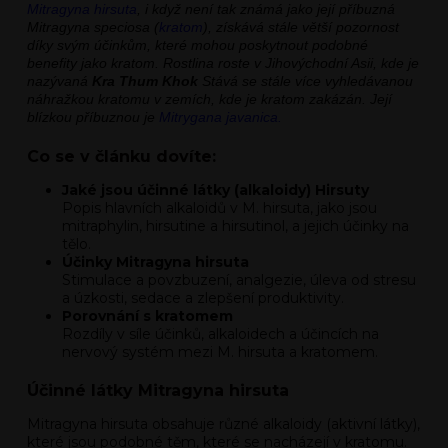
Mitragyna hirsuta
, i když není tak známá jako její příbuzná
Mitragyna speciosa (
kratom
), získává stále větší pozornost
díky svým účinkům, které mohou poskytnout podobné
benefity jako kratom. Rostlina roste v Jihovýchodní Asii, kde je
nazývaná
Kra Thum Khok
Stává se stále více vyhledávanou
náhražkou kratomu v zemích, kde je kratom zakázán. Její
blízkou příbuznou je
Mitrygana javanica
.
Co se v článku dovíte:
Jaké jsou účinné látky (alkaloidy) Hirsuty
Popis hlavních alkaloidů v M. hirsuta, jako jsou
mitraphylin, hirsutine a hirsutinol, a jejich účinky na
tělo.
Účinky Mitragyna hirsuta
Stimulace a povzbuzení, analgezie, úleva od stresu
a úzkosti, sedace a zlepšení produktivity.
Porovnání s kratomem
Rozdíly v síle účinků, alkaloidech a účincích na
nervový systém mezi M. hirsuta a kratomem.
Účinné látky Mitragyna hirsuta
Mitragyna hirsuta obsahuje různé alkaloidy (aktivní látky),
které jsou podobné těm, které se nacházejí v kratomu.