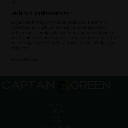
lišit.
Jak je to s legalitou Hirsuty?
Legálnost Mitragyna hirsuta se liší podle země. V
některých evropských zemích je určena pouze k
botanickým a analytickým účelům nebo k vnějšímu
použití jako rostlinné barvivo. Před zakoupením nebo
použitím je důležité ověřit aktuální právní předpisy ve
vaší zemi.
Václav Adamus
THC-X
HHC-A
CC9
CBD
Vzácné Bylinky