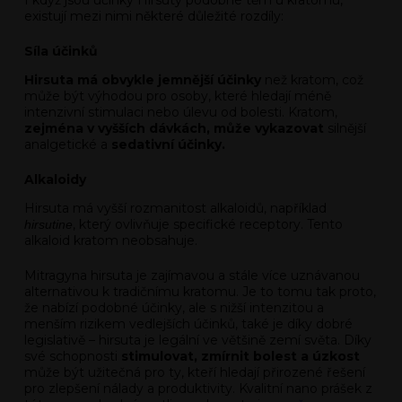
existují mezi nimi některé důležité rozdíly:
Síla účinků
Hirsuta má obvykle jemnější účinky
než kratom, což
může být výhodou pro osoby, které hledají méně
intenzivní stimulaci nebo úlevu od bolesti. Kratom,
zejména v vyšších dávkách, může vykazovat
silnější
analgetické a
sedativní účinky.
Alkaloidy
Hirsuta má vyšší rozmanitost alkaloidů, například
, který ovlivňuje specifické receptory. Tento
hirsutine
alkaloid kratom neobsahuje.
Mitragyna hirsuta je zajímavou a stále více uznávanou
alternativou k tradičnímu kratomu. Je to tomu tak proto,
že nabízí podobné účinky, ale s nižší intenzitou a
menším rizikem vedlejších účinků, také je díky dobré
legislativě – hirsuta je legální ve většině zemí světa. Díky
své schopnosti
stimulovat, zmírnit bolest a úzkost
může být užitečná pro ty, kteří hledají přirozené řešení
pro zlepšení nálady a produktivity. Kvalitní nano prášek z