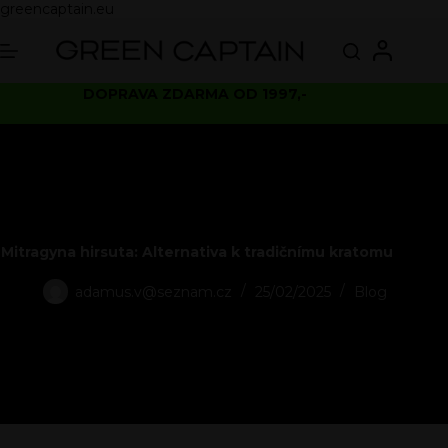
greencaptain.eu
DOPRAVA ZDARMA OD 1997,-
Mitragyna hirsuta: Alternativa k tradičnímu kratomu
adamus.v@seznam.cz
25/02/2025
Blog