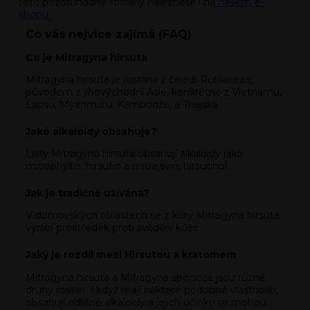
této pozoruhodné rostliny naleznete i na
našem
e-
shopu.
Co vás nejvíce zajímá (FAQ)
Co je Mitragyna hirsuta
Mitragyna hirsuta je rostlina z čeledi Rubiaceae,
původem z jihovýchodní Asie, konkrétně z Vietnamu,
Laosu, Myanmaru, Kambodže, a Thajska.
Jaké alkaloidy obsahuje?
Listy Mitragyna hirsuta obsahují alkaloidy jako
mitraphyllin, hirsutin a mitrajavin, hirsutinol.
Jak je tradičně užívána?
V domovských oblastech se z kůry Mitragyna hirsuta
vyrábí prostředek proti svědění kůže.
Jaký je rozdíl mezi Hirsutou a kratomem
Mitragyna hirsuta a Mitragyna speciosa jsou různé
druhy rostlin. I když mají některé podobné vlastnosti,
obsahují odlišné alkaloidy a jejich účinky se mohou