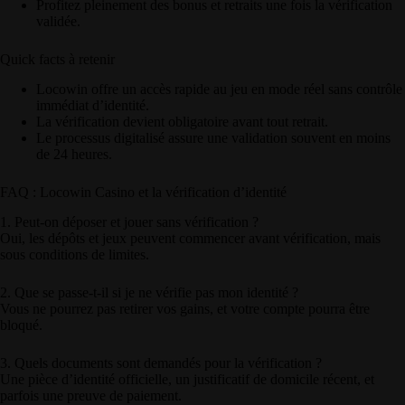
Profitez pleinement des bonus et retraits une fois la vérification
validée.
Quick facts à retenir
Locowin offre un accès rapide au jeu en mode réel sans contrôle
immédiat d’identité.
La vérification devient obligatoire avant tout retrait.
Le processus digitalisé assure une validation souvent en moins
de 24 heures.
FAQ : Locowin Casino et la vérification d’identité
1. Peut-on déposer et jouer sans vérification ?
Oui, les dépôts et jeux peuvent commencer avant vérification, mais
sous conditions de limites.
2. Que se passe-t-il si je ne vérifie pas mon identité ?
Vous ne pourrez pas retirer vos gains, et votre compte pourra être
bloqué.
3. Quels documents sont demandés pour la vérification ?
Une pièce d’identité officielle, un justificatif de domicile récent, et
parfois une preuve de paiement.