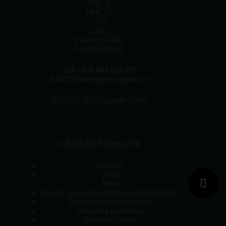
THC-X
HHC-A
CC9
CBD
Vzácné Bylinky
Superpotraviny
Tel: +420 602 265 577
Email: simon@greencaptain.eu
©
2022 - 2025 Captain Green
UŽITEČNÉ ODKAZY
Kontakt
O nás
Blog
Zásady zpracování ochrany osobních údajů
Zpracování zásad cookies
Obchodní podmínky
Doprava a platba