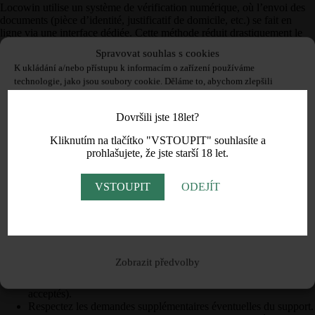
Locowin utilise un système de vérification numérique, où l’envoi des
documents (pièce d’identité, justificatif de domicile, etc.) se fait en
ligne via une interface dédiée. Cette méthode réduit drastiquement le
délai par rapport à une procédure papier traditionnelle. En général, la
Spravovat souhlas s cookies
validation prend entre quelques minutes et 24 heures. Ce gain de temps
K ukládání a/nebo přístupu k informacím o zařízení používáme
est un point fort, surtout comparé à la moyenne du secteur.
technologie, jako jsou soubory cookie. Děláme to, abychom zlepšili
zážitek z prohlížení a zobrazovali personalizované reklamy. Souhlas s
těmito technologiemi nám umožní zpracovávat údaje, jako je chování při
Étape
Délai approximatif
Dovršili jste 18let?
procházení nebo jedinečná ID na tomto webu. Nesouhlas nebo odvolání
souhlasu může nepříznivě ovlivnit určité vlastnosti a funkce. Dalším
Inscription et premier jeu
Instantané
Kliknutím na tlačítko "VSTOUPIT" souhlasíte a
procházením tímto webem, souhlasíte s
Obchodními podmínkami
a
prohlašujete, že jste starší 18 let.
zpracováním osobních údajů
.
Zásady Cookies.
Premier dépôt
Instantané
VSTOUPIT
ODEJÍT
Envoi des documents
Immédiat via upload
Souhlasím
Validation des documents
15 min à 24 heures
Odmítnout
Pour les joueurs : conseils pratiques autour de la vérification
Zobrazit předvolby
Préparez vos documents avant l’inscription pour éviter les délais.
Vérifiez que vos fichiers soient lisibles (photos claires, formats
acceptés).
Respectez les demandes supplémentaires éventuelles du support.