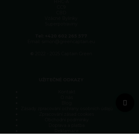
HHC-A
CC9
CBD
Vzácné Bylinky
Superpotraviny
Tel: +420 602 265 577
Email: simon@greencaptain.eu
©
2022 - 2025 Captain Green
UŽITEČNÉ ODKAZY
Kontakt
O nás
Blog
Zásady zpracování ochrany osobních údajů
Zpracování zásad cookies
Obchodní podmínky
Doprava a platba
Reklamace
Velkoobchod