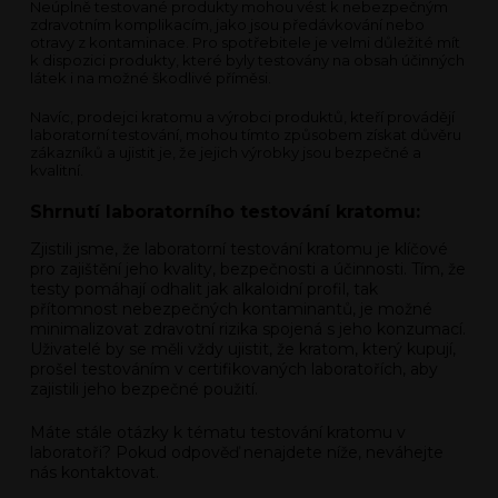
Neúplně testované produkty mohou vést k nebezpečným
zdravotním komplikacím, jako jsou předávkování nebo
otravy z kontaminace. Pro spotřebitele je velmi důležité mít
k dispozici produkty, které byly testovány na obsah účinných
látek i na možné škodlivé příměsi.
Navíc, prodejci kratomu a výrobci produktů, kteří provádějí
laboratorní testování, mohou tímto způsobem získat důvěru
zákazníků a ujistit je, že jejich výrobky jsou bezpečné a
kvalitní.
Shrnutí laboratorního testování kratomu:
Zjistili jsme, že laboratorní testování kratomu je klíčové
pro zajištění jeho kvality, bezpečnosti a účinnosti. Tím, že
testy pomáhají odhalit jak alkaloidní profil, tak
přítomnost nebezpečných kontaminantů, je možné
minimalizovat zdravotní rizika spojená s jeho konzumací.
Uživatelé by se měli vždy ujistit, že kratom, který kupují,
prošel testováním v certifikovaných laboratořích, aby
zajistili jeho bezpečné použití.
Máte stále otázky k tématu testování kratomu v
laboratoři? Pokud odpověď nenajdete níže, neváhejte
nás kontaktovat.