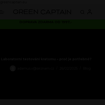
greencaptain.eu
DOPRAVA ZDARMA OD 1997,-
Laboratorní testování kratomu – proč je potřebné?
adamus.v@seznam.cz
26/02/2025
Blog