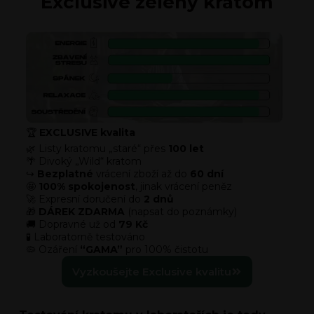
Exclusive zelený kratom
🏆
EXCLUSIVE kvalita
🌿 Listy kratomu „staré“ přes
100 let
🌴 Divoký „Wild“ kratom
↪️
Bezplatné
vrácení zboží až do
60 dní
🤩
100% spokojenost
, jinak vrácení peněz
🚀 Expresní doručení do
2 dnů
🎁
DÁREK ZDARMA
(napsat do poznámky)
🚚 Dopravné už od
79 Kč
🧪 Laboratorně testováno
🦠 Ozáření
“GAMA”
pro 100% čistotu
Vyzkoušejte Exclusive kvalitu