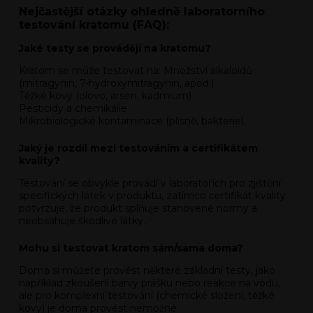
Nejčastější otázky ohledně laboratorního
testování kratomu (FAQ):
Jaké testy se provádějí na kratomu?
Kratom se může testovat na: Množství alkaloidů
(mitragynin, 7-hydroxymitragynin, apod.)
Těžké kovy (olovo, arsen, kadmium)
Pesticidy a chemikálie
Mikrobiologické kontaminace (plísně, bakterie).
Jaký je rozdíl mezi testováním a certifikátem
kvality?
Testování se obvykle provádí v laboratořích pro zjištění
specifických látek v produktu, zatímco certifikát kvality
potvrzuje, že produkt splňuje stanovené normy a
neobsahuje škodlivé látky.
Mohu si testovat kratom sám/sama doma?
Doma si můžete provést některé základní testy, jako
například zkoušení barvy prášku nebo reakce na vodu,
ale pro komplexní testování (chemické složení, těžké
kovy) je doma provést nemožné.