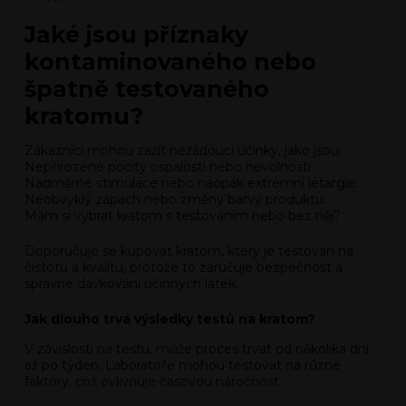
Jaké jsou příznaky
kontaminovaného nebo
špatně testovaného
kratomu?
Zákazníci mohou zažít nežádoucí účinky, jako jsou:
Nepřirozené pocity ospalosti nebo nevolnosti
Nadměrné stimulace nebo naopak extrémní letargie
Neobvyklý zápach nebo změny barvy produktu
Mám si vybrat kratom s testováním nebo bez něj?
Doporučuje se kupovat kratom, který je testován na
čistotu a kvalitu, protože to zaručuje bezpečnost a
správné dávkování účinných látek.
Jak dlouho trvá výsledky testů na kratom?
V závislosti na testu, může proces trvat od několika dní
až po týden. Laboratoře mohou testovat na různé
faktory, což ovlivňuje časovou náročnost.