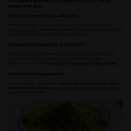
Testování kratomu v laboratořích je tedy
nezbytné pro:
Kontrolu koncentrace alkaloidů
Pomáhá zajistit, že v produktu je požadované množství
aktivních složek
(např. mitragynin a 7-hydroxymitragynin) a že
produkt není nebezpečně silný nebo slabý.
Detekci kontaminantů a nečistot
Kratom může být kontaminován pesticidy, těžkými kovy
nebo mikrobiálními patogeny (např. plísněmi nebo
bakteriemi), které
mohou být nebezpečné pro zdraví.
Ověření čistoty produktu
S cílem zajistit, že produkt
neobsahuje zakázané nebo
nebezpečné příměsi
, jako jsou syntetické látky nebo jiné
škodlivé chemikálie.