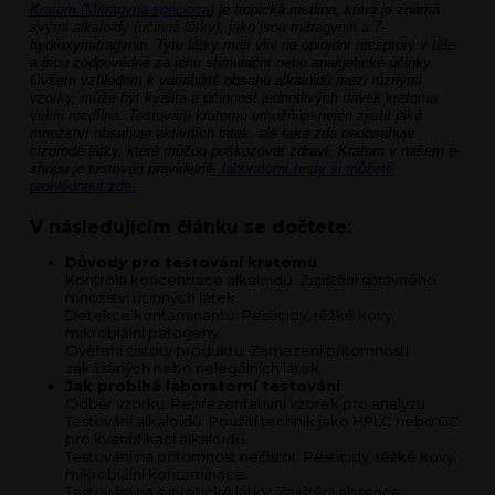
Kratom (Mitragyna speciosa
)
je tropická rostlina, která je známá
svými alkaloidy (účinné látky), jako jsou mitragynin a 7-
hydroxymitragynin. Tyto látky mají vliv na opioidní receptory v těle
a jsou zodpovědné za jeho stimulační nebo analgetické účinky.
Ovšem vzhledem k variabilitě obsahu alkaloidů mezi různými
vzorky, může být kvalita a účinnost jednotlivých dávek kratomu
velmi rozdílná. Testování kratomu umožňuje nejen zjistit jaké
množství obsahuje aktivních látek, ale také zda neobsahuje
cizorodé látky, které můžou poškozovat zdraví. Kratom v našem e-
shopu je testován pravidelně,
laboratorní testy si můžete
prohlédnout zde.
V následujícím článku se dočtete:
Důvody pro testování kratomu
Kontrola koncentrace alkaloidů: Zajištění správného
množství účinných látek.
Detekce kontaminantů: Pesticidy, těžké kovy,
mikrobiální patogeny.
Ověření čistoty produktu: Zamezení přítomnosti
zakázaných nebo nelegálních látek.
Jak probíhá laboratorní testování
Odběr vzorku: Reprezentativní vzorek pro analýzu.
Testování alkaloidů: Použití technik jako HPLC nebo GC
pro kvantifikaci alkaloidů.
Testování na přítomnost nečistot: Pesticidy, těžké kovy,
mikrobiální kontaminace.
Testování na syntetické látky: Zajištění absence