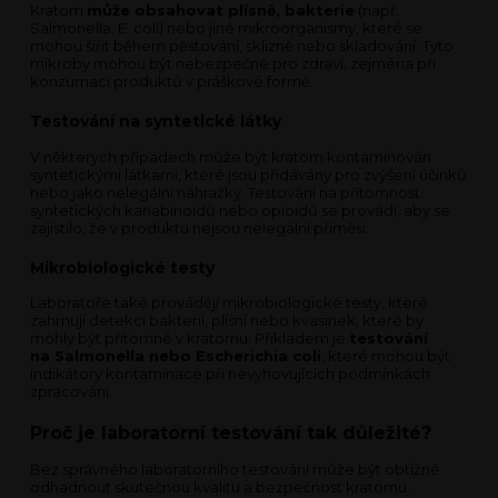
Kratom
může obsahovat plísně, bakterie
(např.
Salmonella, E. coli) nebo jiné mikroorganismy, které se
mohou šířit během pěstování, sklizně nebo skladování. Tyto
mikroby mohou být nebezpečné pro zdraví, zejména při
konzumaci produktů v práškové formě.
Testování na syntetické látky
V některých případech může být kratom kontaminován
syntetickými látkami, které jsou přidávány pro zvýšení účinků
nebo jako nelegální náhražky. Testování na přítomnost
syntetických kanabinoidů nebo opioidů se provádí, aby se
zajistilo, že v produktu nejsou nelegální příměsi.
Mikrobiologické testy
Laboratoře také provádějí mikrobiologické testy, které
zahrnují detekci bakterií, plísní nebo kvasinek, které by
mohly být přítomné v kratomu. Příkladem je
testování
na Salmonella nebo Escherichia coli
, které mohou být
indikátory kontaminace při nevyhovujících podmínkách
zpracování.
Proč je laboratorní testování tak důležité?
Bez správného laboratorního testování může být obtížné
odhadnout skutečnou kvalitu a bezpečnost kratomu.