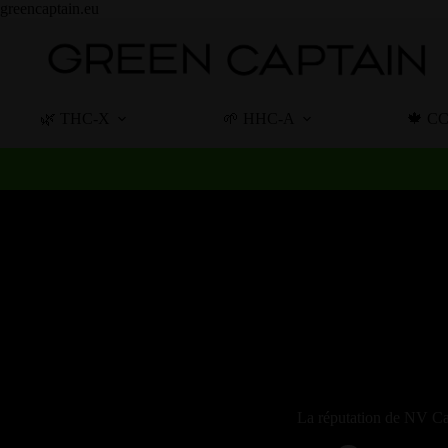
Skip
greencaptain.eu
to
content
🌿 THC-X
🌱 HHC-A
🍁 C
La réputation de NV Cas