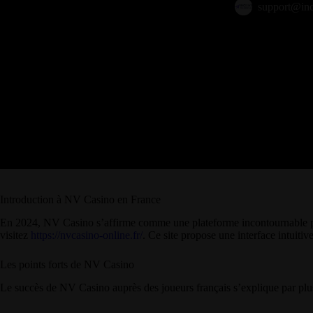
support@inc
Introduction à NV Casino en France
En 2024, NV Casino s’affirme comme une plateforme incontournable pour l
visitez
https://nvcasino-online.fr/
. Ce site propose une interface intuiti
Les points forts de NV Casino
Le succès de NV Casino auprès des joueurs français s’explique par plusi