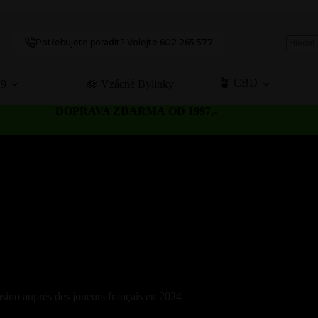
Potřebujete poradit? Volejte 602 265 577
No
results
🪴 CBD
C9
🪷 Vzácné Bylinky
DOPRAVA ZDARMA OD 1997,-
ino auprès des joueurs français en 2024