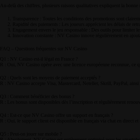
Au-delà des chiffres, plusieurs raisons qualitatives expliquent la bonn
Transparence : Toutes les conditions des promotions sont claireme
Rapidité des paiements : Les joueurs apprécient les délais de retrai
Engagement envers le jeu responsable : Des outils pour limiter le
Innovation constante : NV Casino innove régulièrement en ajouta
FAQ – Questions fréquentes sur NV Casino
Q1 : NV Casino est-il légal en France ?
R : Oui, NV Casino opère avec une licence européenne reconnue, ce qui 
Q2 : Quels sont les moyens de paiement acceptés ?
R : NV Casino accepte Visa, Mastercard, Neteller, Skrill, PayPal, ainsi
Q3 : Comment bénéficier des bonus ?
R : Les bonus sont disponibles dès l’inscription et régulièrement renouvelé
Q4 : Est-ce que NV Casino offre un support en français ?
R : Oui, le support client est disponible en français via chat en direct et
Q5 : Peut-on jouer sur mobile ?
R : Absolument, NV Casino est entièrement optimisé pour les smartphones