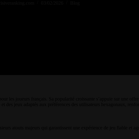
isiveranking.com
03/02/2026
Blog
es joueurs français. Sa popularité croissante s’appuie sur une offre di
ve et des jeux adaptés aux préférences des utilisateurs hexagonaux, renfor
eurs atouts majeurs qui garantissent une expérience de jeu fiable et ag