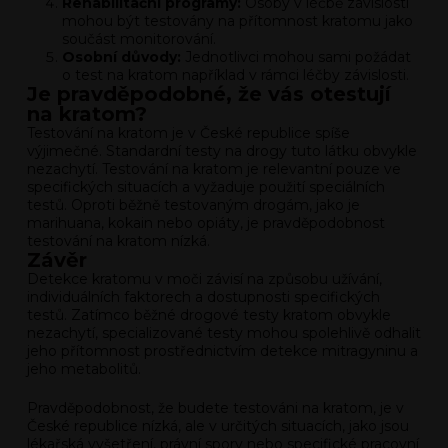
Rehabilitační programy:
Osoby v léčbě závislosti
mohou být testovány na přítomnost kratomu jako
součást monitorování.
Osobní důvody:
Jednotlivci mohou sami požádat
o test na kratom například v rámci léčby závislosti.
Je pravděpodobné, že vás otestují
na kratom?
Testování na kratom je v České republice spíše
výjimečné. Standardní testy na drogy tuto látku obvykle
nezachytí. Testování na kratom je relevantní pouze ve
specifických situacích a vyžaduje použití speciálních
testů. Oproti běžně testovaným drogám, jako je
marihuana, kokain nebo opiáty, je pravděpodobnost
testování na kratom nízká.
Závěr
Detekce kratomu v moči závisí na způsobu užívání,
individuálních faktorech a dostupnosti specifických
testů. Zatímco běžné drogové testy kratom obvykle
nezachytí, specializované testy mohou spolehlivě odhalit
jeho přítomnost prostřednictvím detekce mitragyninu a
jeho metabolitů.
Pravděpodobnost, že budete testováni na kratom, je v
České republice nízká, ale v určitých situacích, jako jsou
lékařská vyšetření, právní spory nebo specifické pracovní