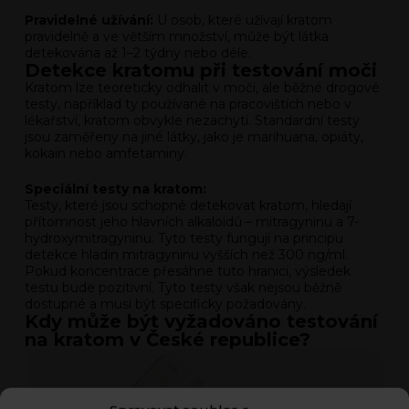
Pravidelné užívání:
U osob, které užívají kratom
pravidelně a ve větším množství, může být látka
detekována až 1–2 týdny nebo déle.
Detekce kratomu při testování moči
Kratom lze teoreticky odhalit v moči, ale běžné drogové
testy, například ty používané na pracovištích nebo v
lékařství, kratom obvykle nezachytí. Standardní testy
jsou zaměřeny na jiné látky, jako je marihuana, opiáty,
kokain nebo amfetaminy.
Speciální testy na kratom:
Testy, které jsou schopné detekovat kratom, hledají
přítomnost jeho hlavních alkaloidů – mitragyninu a 7-
hydroxymitragyninu. Tyto testy fungují na principu
detekce hladin mitragyninu vyšších než 300 ng/ml.
Pokud koncentrace přesáhne tuto hranici, výsledek
testu bude pozitivní. Tyto testy však nejsou běžně
dostupné a musí být specificky požadovány.
Kdy může být vyžadováno testování
na kratom v České republice?