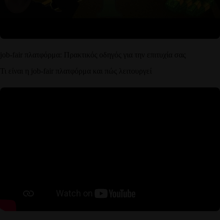
job-fair πλατφόρμα: Πρακτικός οδηγός για την επιτυχία σας
Τι είναι η job-fair πλατφόρμα και πώς λειτουργεί