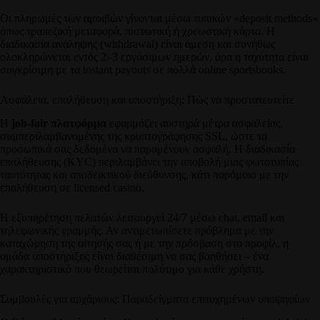
Οι πληρωμές των αμοιβών γίνονται μέσω τυπικών «deposit methods»
όπως τραπεζική μεταφορά, πιστωτική ή χρεωστική κάρτα. Η
διαδικασία ανάληψης (withdrawal) είναι άμεση και συνήθως
ολοκληρώνεται εντός 2–3 εργάσιμων ημερών, άρα η ταχύτητα είναι
συγκρίσιμη με τα instant payouts σε πολλά online sportsbooks.
Ασφάλεια, επαλήθευση και υποστήριξη: Πώς να προστατευτείτε
Η
job-fair πλατφόρμα
εφαρμόζει αυστηρά μέτρα ασφαλείας,
συμπεριλαμβανομένης της κρυπτογράφησης SSL, ώστε τα
προσωπικά σας δεδομένα να παραμένουν ασφαλή. Η διαδικασία
επαλήθευσης (KYC) περιλαμβάνει την υποβολή μιας φωτοτυπίας
ταυτότητας και αποδεικτικού διεύθυνσης, κάτι παρόμοιο με την
επαλήθευση σε licensed casino.
Η εξυπηρέτηση πελατών λειτουργεί 24/7 μέσω chat, email και
τηλεφωνικής γραμμής. Αν αντιμετωπίσετε πρόβλημα με την
καταχώρηση της αίτησής σας ή με την πρόσβαση στο προφίλ, η
ομάδα υποστήριξης είναι διαθέσιμη να σας βοηθήσει – ένα
χαρακτηριστικό που θεωρείται πολύτιμο για κάθε χρήστη.
Συμβουλές για αρχάριους: Παραδείγματα επιτυχημένων υποψηφίων