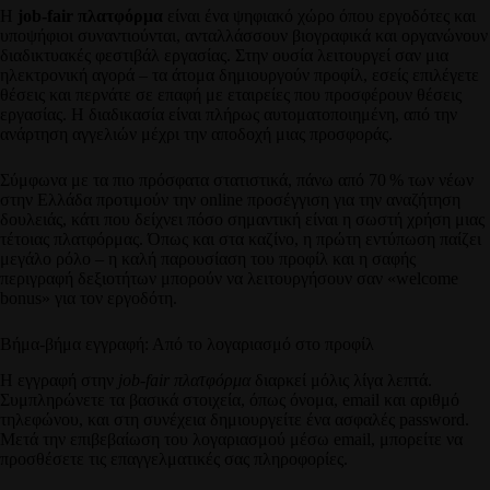
Η
job-fair πλατφόρμα
είναι ένα ψηφιακό χώρο όπου εργοδότες και
υποψήφιοι συναντιούνται, ανταλλάσσουν βιογραφικά και οργανώνουν
διαδικτυακές φεστιβάλ εργασίας. Στην ουσία λειτουργεί σαν μια
ηλεκτρονική αγορά – τα άτομα δημιουργούν προφίλ, εσείς επιλέγετε
θέσεις και περνάτε σε επαφή με εταιρείες που προσφέρουν θέσεις
εργασίας. Η διαδικασία είναι πλήρως αυτοματοποιημένη, από την
ανάρτηση αγγελιών μέχρι την αποδοχή μιας προσφοράς.
Σύμφωνα με τα πιο πρόσφατα στατιστικά, πάνω από 70 % των νέων
στην Ελλάδα προτιμούν την online προσέγγιση για την αναζήτηση
δουλειάς, κάτι που δείχνει πόσο σημαντική είναι η σωστή χρήση μιας
τέτοιας πλατφόρμας. Όπως και στα καζίνο, η πρώτη εντύπωση παίζει
μεγάλο ρόλο – η καλή παρουσίαση του προφίλ και η σαφής
περιγραφή δεξιοτήτων μπορούν να λειτουργήσουν σαν «welcome
bonus» για τον εργοδότη.
Βήμα‑βήμα εγγραφή: Από το λογαριασμό στο προφίλ
Η εγγραφή στην
job-fair πλατφόρμα
διαρκεί μόλις λίγα λεπτά.
Συμπληρώνετε τα βασικά στοιχεία, όπως όνομα, email και αριθμό
τηλεφώνου, και στη συνέχεια δημιουργείτε ένα ασφαλές password.
Μετά την επιβεβαίωση του λογαριασμού μέσω email, μπορείτε να
προσθέσετε τις επαγγελματικές σας πληροφορίες.