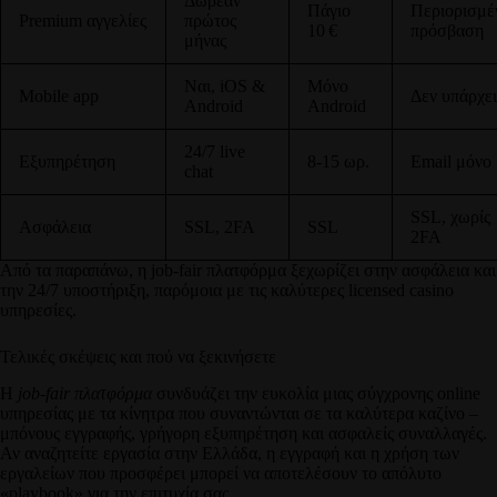
Δωρεάν
Πάγιο
Περιορισμέ
Premium αγγελίες
πρώτος
10 €
πρόσβαση
μήνας
Ναι, iOS &
Μόνο
Mobile app
Δεν υπάρχει
Android
Android
24/7 live
Εξυπηρέτηση
8‑15 ωρ.
Email μόνο
chat
SSL, χωρίς
Ασφάλεια
SSL, 2FA
SSL
2FA
Από τα παραπάνω, η job-fair πλατφόρμα ξεχωρίζει στην ασφάλεια και
την 24/7 υποστήριξη, παρόμοια με τις καλύτερες licensed casino
υπηρεσίες.
Τελικές σκέψεις και πού να ξεκινήσετε
Η
job-fair πλατφόρμα
συνδυάζει την ευκολία μιας σύγχρονης online
υπηρεσίας με τα κίνητρα που συναντώνται σε τα καλύτερα καζίνο –
μπόνους εγγραφής, γρήγορη εξυπηρέτηση και ασφαλείς συναλλαγές.
Αν αναζητείτε εργασία στην Ελλάδα, η εγγραφή και η χρήση των
εργαλείων που προσφέρει μπορεί να αποτελέσουν το απόλυτο
«playbook» για την επιτυχία σας.