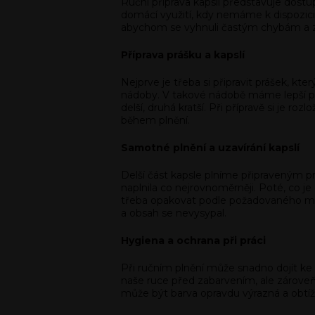
Ruční příprava kapslí představuje dostu
domácí využití, kdy nemáme k dispozici 
abychom se vyhnuli častým chybám a
Příprava prášku a kapslí
Nejprve je třeba si připravit prášek, kte
nádoby. V takové nádobě máme lepší pře
delší, druhá kratší. Při přípravě si je 
během plnění.
Samotné plnění a uzavírání kapslí
Delší část kapsle plníme připraveným p
naplnila co nejrovnoměrněji. Poté, co je
třeba opakovat podle požadovaného množ
a obsah se nevysypal.
Hygiena a ochrana při práci
Při ručním plnění může snadno dojít ke
naše ruce před zabarvením, ale zároveň
může být barva opravdu výrazná a obtížn