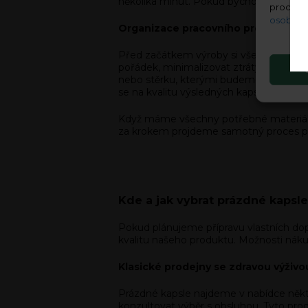
několika minut. Pokud bychom se rozhodl
procház
osobníc
Organizace pracovního prostoru
Před začátkem výroby si všechny pomůc
pořádek, minimalizovat ztráty prášku
nebo stěrku, kterými budeme prášek pře
se na kvalitu výsledných kapslí.
Když máme všechny potřebné materiály
za krokem projdeme samotný proces pl
Kde a jak vybrat prázdné kapsl
Pokud plánujeme přípravu vlastních doplň
kvalitu našeho produktu. Možnosti nákupu
Klasické prodejny se zdravou výživo
Prázdné kapsle najdeme v nabídce někt
konzultovat výběr s obsluhou. Tyto prod