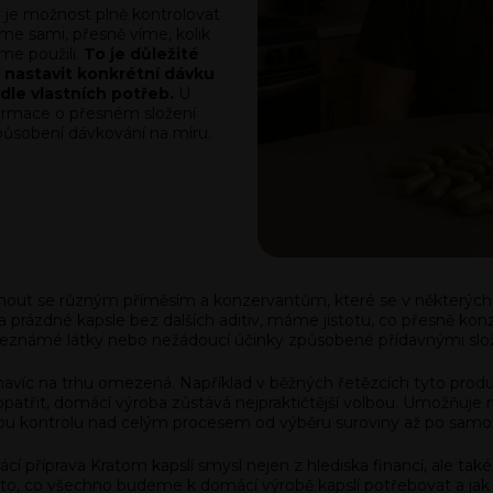
 je možnost plně kontrolovat
níme sami, přesně víme, kolik
me použili.
To je důležité
jí nastavit konkrétní dávku
le vlastních potřeb.
U
ormace o přesném složení
ůsobení dávkování na míru.
ut se různým příměsím a konzervantům, které se v některých 
a prázdné kapsle bez dalších aditiv, máme jistotu, co přesně
eznámé látky nebo nežádoucí účinky způsobené přídavnými slo
navíc na trhu omezená. Například v běžných řetězcích tyto pro
opatřit, domácí výroba zůstává nejpraktičtější volbou. Umožňuje
 kontrolu nad celým procesem od výběru suroviny až po samotn
říprava Kratom kapslí smysl nejen z hlediska financí, ale také
 to, co všechno budeme k domácí výrobě kapslí potřebovat a jak s