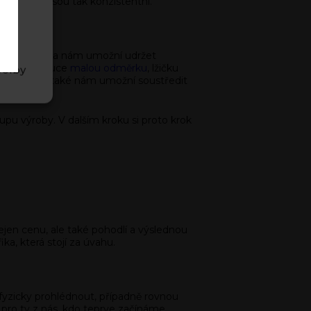
y často nejsou tak konzistentní.
áním
acovní plocha nám umožní udržet
me mít po ruce
malou odměrku
, lžičku
volby
proces, ale také nám umožní soustředit
 výroby. V dalším kroku si proto krok
nejen cenu, ale také pohodlí a výslednou
ka, která stojí za úvahu.
yzicky prohlédnout, případně rovnou
 pro ty z nás, kdo teprve začínáme