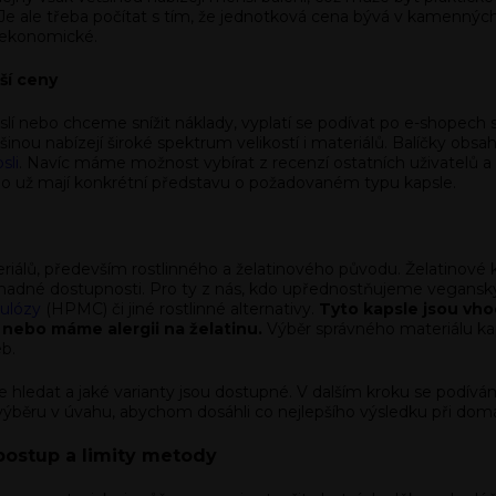
e ale třeba počítat s tím, že jednotková cena bývá v kamennýc
eekonomické.
jší ceny
í nebo chceme snížit náklady, vyplatí se podívat po e-shopech s
šinou nabízejí široké spektrum velikostí i materiálů. Balíčky ob
sli
. Navíc máme možnost vybírat z recenzí ostatních uživatelů 
 kdo už mají konkrétní představu o požadovaném typu kapsle.
álů, především rostlinného a želatinového původu. Želatinové ka
ě a snadné dostupnosti. Pro ty z nás, kdo upřednostňujeme veganský
ulózy
(HPMC) či jiné rostlinné alternativy.
Tyto kapsle jsou vhod
, nebo máme alergii na želatinu.
Výběr správného materiálu kaps
b.
le hledat a jaké varianty jsou dostupné. V dalším kroku se podívám
 výběru v úvahu, abychom dosáhli co nejlepšího výsledku při domá
 postup a limity metody