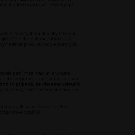
h obchodech vyšší, což může být při
pecializovaných na doplňky stravy a
sahující 500 nebo dokonce 1000 kusů
a vyhledávat produkty podle přesných
psle patří mezi tradiční a většina
 nebo vegetariánský životní styl, jsou
né i v případě, že chceme vyloučit
le je tedy záležitostí nejen ceny, ale i
e na to,jak správně zvolit velikost
cí přípravě doplňků.