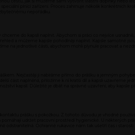
pnou cestu, jak si můžeme sami vytvořit vlastní doplňky nebo lé
speciální plnící zařízení. Proces zahrnuje několik konkrétních kr
 zbytečnému nepořádku.
rý chceme do kapslí naplnit. Abychom si práci co nejvíce usnadnili
hled a můžeme kapsle pohodlněji naplnit. Kapsle samotné jsou 
rozložíme na jednotlivé části, abychom mohli plynule pracovat a ne
ráškem. Nejčastěji ji nabíráme přímo do prášku a jemným pohyb
 delší část naplněná, přiložíme k ní kratší díl a kapsli uzavřeme 
ství kapslí. Důležité je dbát na správné uzavření, aby kapsle př
 kontaktu prášku s pokožkou. Z tohoto důvodu je vhodné používat
 pomáhají udržet pracovní prostředí hygienické. U některých prá
ě odstranitelná. Ochranné rukavice nám tak ušetří čas i starosti