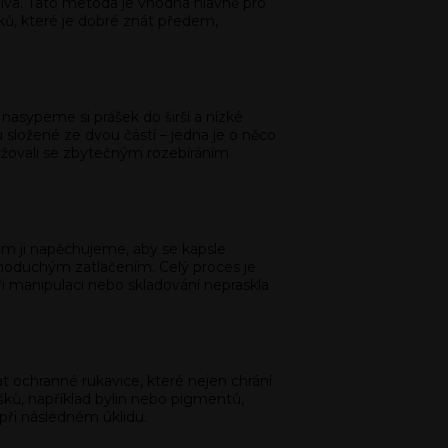
čiva. Tato metoda je vhodná hlavně pro
oků, které je dobré znát předem,
, nasypeme si prášek do širší a nízké
složené ze dvou částí – jedna je o něco
zdržovali se zbytečným rozebíráním
em ji napěchujeme, aby se kapsle
jednoduchým zatlačením. Celý proces je
i manipulaci nebo skladování nepraskla
 ochranné rukavice, které nejen chrání
šků, například bylin nebo pigmentů,
 při následném úklidu.