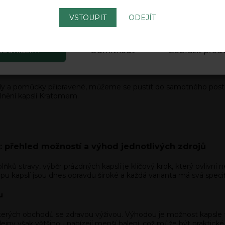
i plnit kapsle ručně, zabere nám to výrazně více času a výsledk
ením tímto webem, souhlasíte s
Obchodními podmínkami
a
zpracov
h údajů
.
Zásady Cookies.
VSTOUPIT
ODEJÍT
ky připravíme na čisté a dobře osvětlené místo. Přehledná pr
 a zamezit záměně jednotlivých komponent. Zároveň doporučuje
Souhlasím
Odmítnout
Zobrazit před
sně dávkovat do kapslí. Taková příprava nejen urychlí samotný 
 a pomůcky připravené, můžeme se pustit do samotného postupu
nění kapslí Kratomem.
e: přehled možností a výhod jednotlivých zdrojů
ků stravy, výběr prázdných kapslí je klíčový krok, který ovlivní 
 kapslí jsou dnes opravdu široké a každá varianta má svá specifi
u
erých obchodů se zdravou výživou. Výhodou je možnost kapsle f
ejny však většinou nabízejí menší balení, což může být praktické