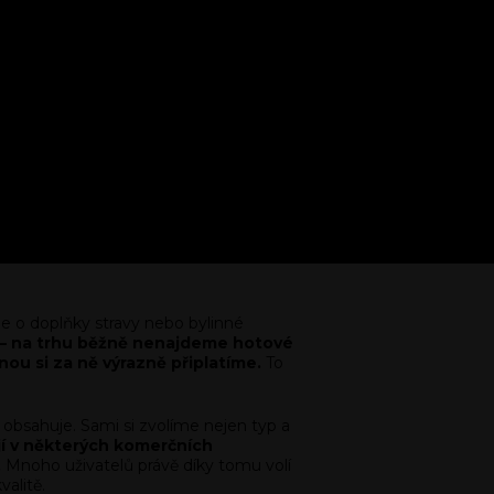
e o doplňky stravy nebo bylinné
 – na trhu běžně nenajdeme hotové
ou si za ně výrazně připlatíme.
To
obsahuje. Sami si zvolíme nejen typ a
jí v některých komerčních
.
Mnoho uživatelů právě díky tomu volí
alitě.