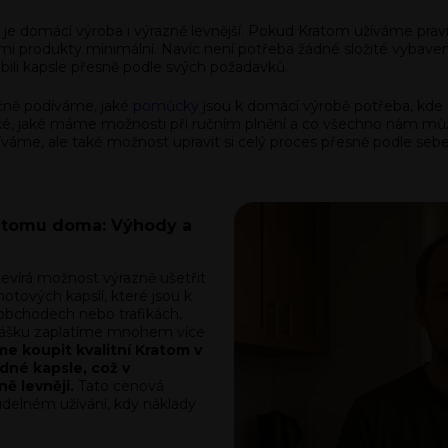
e domácí výroba i výrazně levnější. Pokud Kratom užíváme pravid
ými produkty minimální. Navíc není potřeba žádné složité vybave
obili kapsle přesně podle svých požadavků.
ečně podíváme, jaké
pomůcky
jsou k domácí výrobě potřeba, kde s
é, jaké máme možnosti při ručním plnění a co všechno nám může
žíváme, ale také možnost upravit si celý proces přesně podle sebe
kratomu doma: Výhody a
evírá možnost výrazně ušetřit
tových kapslí, které jsou k
 obchodech nebo trafikách,
prášku zaplatíme mnohem více
e koupit kvalitní Kratom v
dné kapsle, což v
ě levněji.
Tato cenová
videlném užívání, kdy náklady