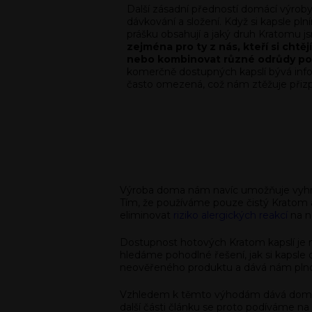
Další zásadní předností domácí výroby
dávkování a složení. Když si kapsle pl
prášku obsahují a jaký druh Kratomu js
zejména pro ty z nás, kteří si chtě
nebo kombinovat různé odrůdy pod
komerčně dostupných kapslí bývá inf
často omezená, což nám ztěžuje přizp
Výroba doma nám navíc umožňuje vyhno
Tím, že používáme pouze čistý Kratom 
eliminovat
riziko alergických reakcí
na n
Dostupnost hotových Kratom kapslí je 
hledáme pohodlné řešení, jak si kapsle 
neověřeného produktu a dává nám plnou
Vzhledem k těmto výhodám dává domácí p
další části článku se proto podíváme na