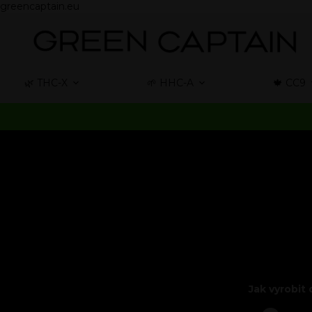
greencaptain.eu
🌿 THC-X
🌱 HHC-A
🍁 CC9
Jak vyrobit