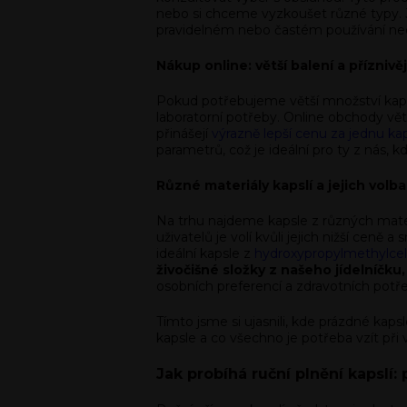
nebo si chceme vyzkoušet různé typy. J
pravidelném nebo častém používání n
Nákup online: větší balení a příznivě
Pokud potřebujeme větší množství kapsl
laboratorní potřeby. Online obchody vět
přinášejí
výrazně lepší cenu za jednu kap
parametrů, což je ideální pro ty z nás,
Různé materiály kapslí a jejich volba
Na trhu najdeme kapsle z různých materi
uživatelů je volí kvůli jejich nižší cen
ideální kapsle z
hydroxypropylmethylcel
živočišné složky z našeho jídelníčku
osobních preferencí a zdravotních potře
Tímto jsme si ujasnili, kde prázdné kaps
kapsle a co všechno je potřeba vzít při
Jak probíhá ruční plnění kapslí: