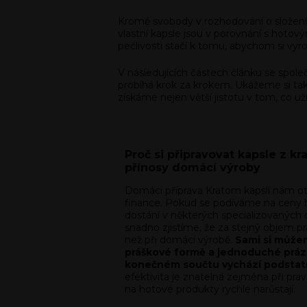
Kromě svobody v rozhodování o složení j
vlastní kapsle jsou v porovnání s hotov
pečlivosti stačí k tomu, abychom si vyr
V následujících částech článku se spol
probíhá krok za krokem. Ukážeme si tak
získáme nejen větší jistotu v tom, co u
Proč si připravovat kapsle z 
přínosy domácí výroby
Domácí příprava Kratom kapslí nám ot
finance. Pokud se podíváme na ceny ho
dostání v některých specializovaných
snadno zjistíme, že za stejný objem 
než při domácí výrobě.
Sami si můžem
práškové formě a jednoduché práz
konečném součtu vychází podstatn
efektivita je znatelná zejména při pra
na hotové produkty rychle narůstají.