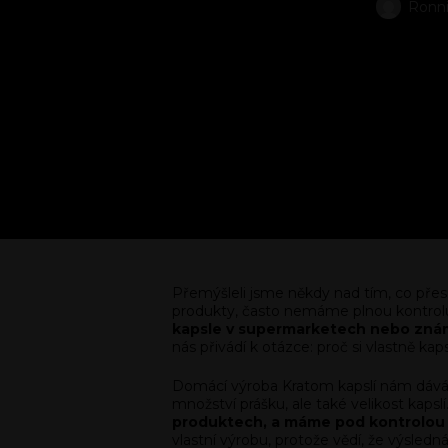
Ronni
Přemýšleli jsme někdy nad tím, co přes
produkty, často nemáme plnou kontrolu
kapsle v supermarketech nebo známýc
nás přivádí k otázce: proč si vlastně k
Domácí výroba Kratom kapslí nám dává m
množství prášku, ale také velikost kapslí
produktech, a máme pod kontrolou c
vlastní výrobu, protože vědí, že výsled