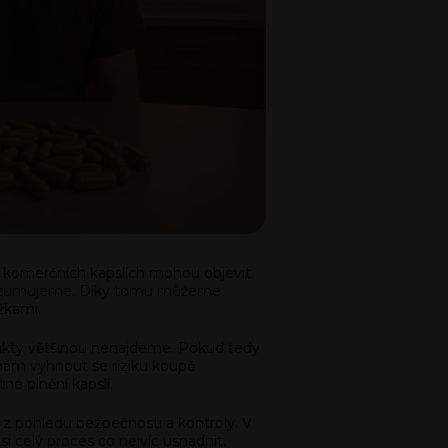
komerčních kapslích mohou objevit.
 konzumujeme. Díky tomu můžeme
žkami.
dukty většinou nenajdeme. Pokud tedy
 nám vyhnout se riziku koupě
é plnění kapslí.
 z pohledu bezpečnosti a kontroly. V
i celý proces co nejvíc usnadnit.