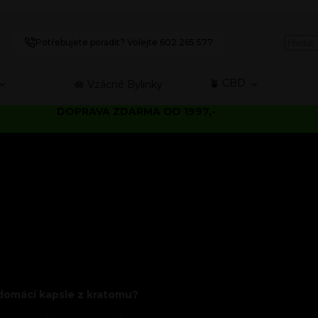
Potřebujete poradit? Volejte 602 265 577
🪴 CBD
🪷 Vzácné Bylinky
DOPRAVA ZDARMA OD 1997,-
 domácí kapsle z kratomu?