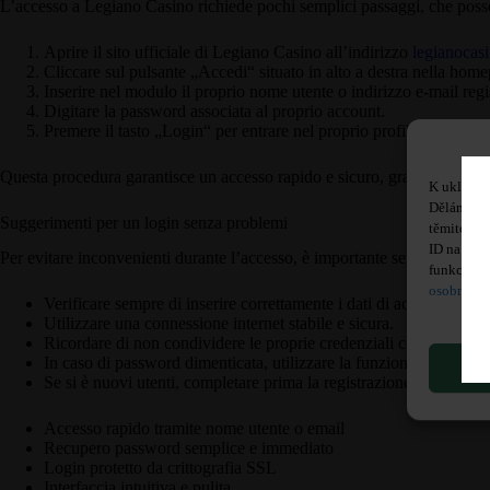
L’accesso a Legiano Casino richiede pochi semplici passaggi, che poss
Aprire il sito ufficiale di Legiano Casino all’indirizzo
legianocasi
Cliccare sul pulsante „Accedi“ situato in alto a destra nella hom
Inserire nel modulo il proprio nome utente o indirizzo e-mail regi
Digitare la password associata al proprio account.
Premere il tasto „Login“ per entrare nel proprio profilo.
Questa procedura garantisce un accesso rapido e sicuro, grazie anche ai 
K ukládán
Děláme to,
Suggerimenti per un login senza problemi
těmito te
ID na tomt
Per evitare inconvenienti durante l’accesso, è importante seguire alcu
funkce. D
osobních 
Verificare sempre di inserire correttamente i dati di accesso, face
Utilizzare una connessione internet stabile e sicura.
Ricordare di non condividere le proprie credenziali con terze part
In caso di password dimenticata, utilizzare la funzione „Recupe
Se si è nuovi utenti, completare prima la registrazione seguendo 
Accesso rapido tramite nome utente o email
Recupero password semplice e immediato
Login protetto da crittografia SSL
Interfaccia intuitiva e pulita