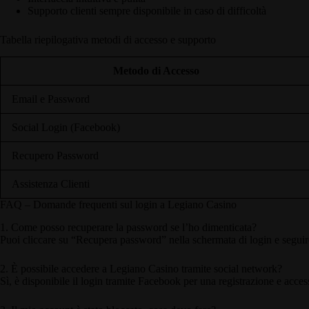
Supporto clienti sempre disponibile in caso di difficoltà
Tabella riepilogativa metodi di accesso e supporto
Metodo di Accesso
Email e Password
Social Login (Facebook)
Recupero Password
Assistenza Clienti
FAQ – Domande frequenti sul login a Legiano Casino
1. Come posso recuperare la password se l’ho dimenticata?
Puoi cliccare su “Recupera password” nella schermata di login e seguire l
2. È possibile accedere a Legiano Casino tramite social network?
Sì, è disponibile il login tramite Facebook per una registrazione e acces