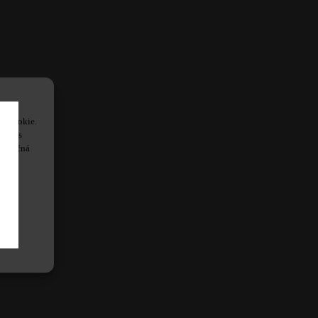
ry cookie.
hlas s
edinečná
sti a
ním
olby