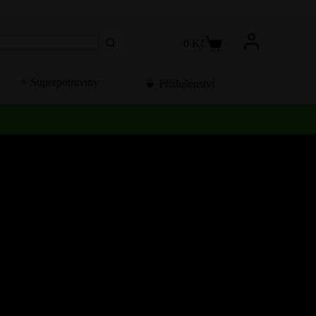
0
Kč
Košík
⭐️ Superpotraviny
🍵 Příslušenství