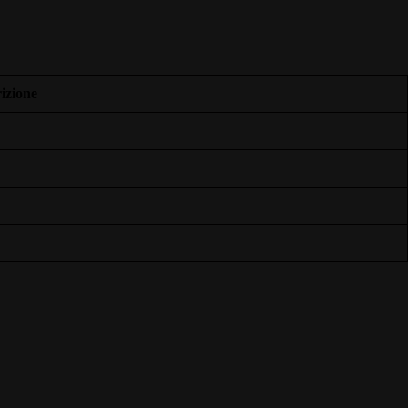
izione