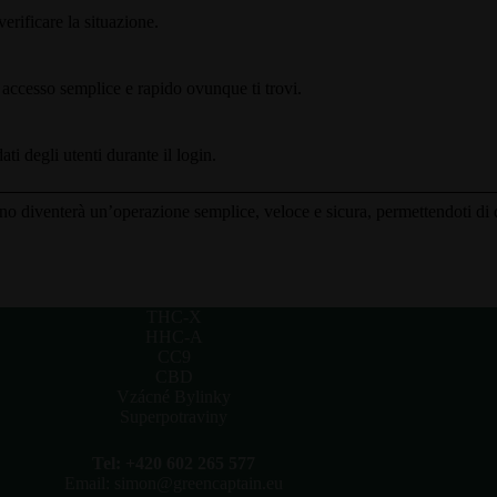
verificare la situazione.
 accesso semplice e rapido ovunque ti trovi.
ti degli utenti durante il login.
no diventerà un’operazione semplice, veloce e sicura, permettendoti di d
THC-X
HHC-A
CC9
CBD
Vzácné Bylinky
Superpotraviny
Tel: +420 602 265 577
Email: simon@greencaptain.eu