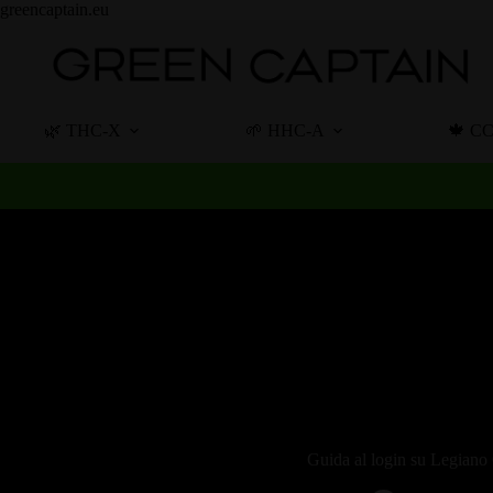
Skip
greencaptain.eu
to
content
🌿 THC-X
🌱 HHC-A
🍁 C
Guida al login su Legiano 