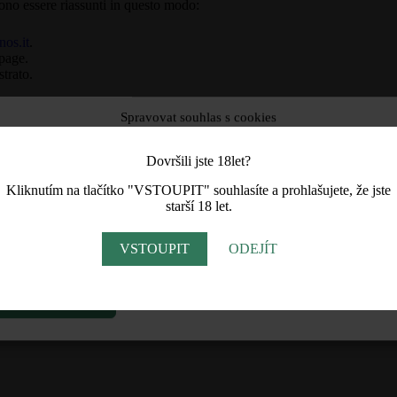
ono essere riassunti in questo modo:
nos.it
.
epage.
strato.
Spravovat souhlas s cookies
sistemi di sicurezza con crittografia SSL adottati dalla piattaforma.
í a/nebo přístupu k informacím o zařízení používáme technologie, jako jsou soubo
Dovršili jste 18let?
 abychom zlepšili zážitek z prohlížení a zobrazovali personalizované reklamy. Sou
chnologiemi nám umožní zpracovávat údaje, jako je chování při procházení nebo j
Kliknutím na tlačítko "VSTOUPIT" souhlasíte a prohlašujete, že jste
o webu. Nesouhlas nebo odvolání souhlasu může nepříznivě ovlivnit určité vlastno
starší 18 let.
ne semplici raccomandazioni:
alším procházením tímto webem, souhlasíte s
Obchodními podmínkami
a
zpracová
údajů
.
Zásady Cookies.
ndo attenzione a maiuscole, minuscole e caratteri speciali.
VSTOUPIT
ODEJÍT
i.
ra password“ per reimpostarla in modo rapido.
Souhlasím
Odmítnout
Zobrazit předv
la procedura guidata.