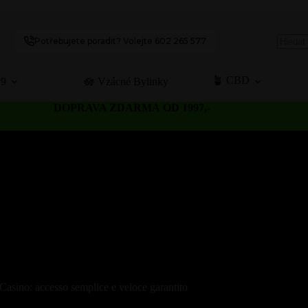
Potřebujete poradit? Volejte 602 265 577
No
results
🪴 CBD
C9
🪷 Vzácné Bylinky
DOPRAVA ZDARMA OD 1997,-
Casino: accesso semplice e veloce garantito