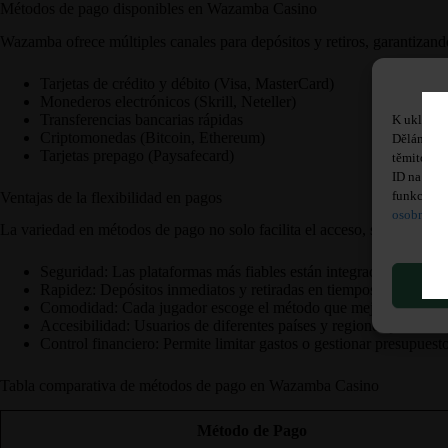
Métodos de pago disponibles en Wazamba Casino
Wazamba ofrece múltiples canales para depósitos y retiros, garantizando
Tarjetas de crédito y débito (Visa, MasterCard)
Monederos electrónicos (Skrill, Neteller)
Transferencias bancarias rápidas
K ukládán
Criptomonedas (Bitcoin, Ethereum)
Děláme to,
Tarjetas prepago (Paysafecard)
těmito te
ID na tomt
funkce. D
Ventajas de la flexibilidad en pagos
osobních 
La variedad en métodos de pago no solo facilita el acceso, sino que tam
Seguridad: Las plataformas más fiables están integradas para prot
Rapidez: Depósitos inmediatos y retiradas en tiempos competitiv
Comodidad: Cada jugador escoge el método que mejor le convien
Accesibilidad: Usuarios de diferentes países y regiones pueden o
Control financiero: Permite limitar gastos o gestionar presupuest
Tabla comparativa de métodos de pago en Wazamba Casino
Método de Pago