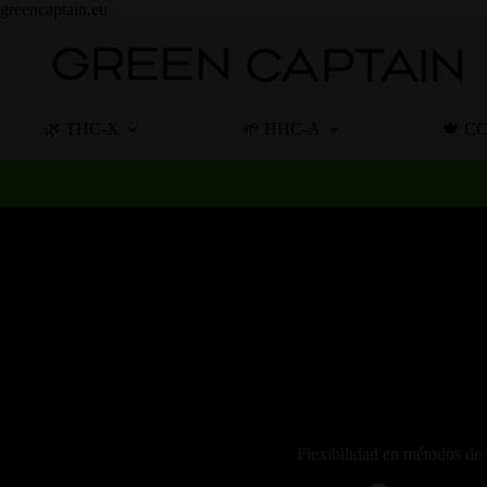
Skip
greencaptain.eu
to
content
🌿 THC-X
🌱 HHC-A
🍁 C
Flexibilidad en métodos d