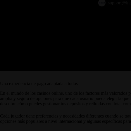
support@inc
Una experiencia de pago adaptada a todos
En el mundo de los casinos online, uno de los factores más valorados p
amplia y segura de opciones para que cada usuario pueda elegir la que m
descubre cómo puedes gestionar tus depósitos y retiradas con total co
Cada jugador tiene preferencias y necesidades diferentes cuando se trata
opciones más populares a nivel internacional y algunas específicas par