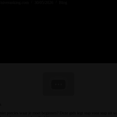
isiveranking.com
30/05/2026
Blog
s
niet precies waar je moet beginnen? Deze gids legt stap voor stap uit wa