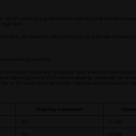
e van een casino. Een goede mobiele omgeving biedt dezelfde bonussen,
e App Store.
rface heeft, met duidelijke uitleg over hoe je een gratis spin activeert, 
woord vindt op je twijfels.
, veel casino’s bieden een “no deposit” optie waarbij je alleen een acc
 is de uitbetaling binnen 15‑30 minuten mogelijk, afhankelijk van de 
 20x en 35x wordt gezien als redelijk; hoger kan de winst praktisch on
Wagering requirement
Opname
30x
15 min
35x
20 min