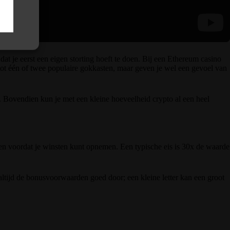
olby
at je eerst een eigen storting hoeft te doen. Bij een Ethereum casino
 tot één of twee populaire gokkasten, maar geven je wel een gevoel van
n. Bovendien kun je met een kleine hoeveelheid crypto al een heel
en voordat je winsten kunt opnemen. Een typische eis is 30x de waarde
altijd de bonusvoorwaarden goed door; een kleine letter kan een groot