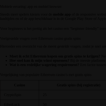
Mobiele ervaring: app en mobiel browser
Steeds meer spelers kiezen voor de
mobile app
of de responsive websit
laadtijden en of de app beschikbaar is in de Google Play Store of Appl
Voor beginners is het prettig als het casino een “beginner friendly” inte
Veelgestelde vragen over Ethereum casino gratis spins
Hieronder een overzicht van de meest gestelde vragen, zodat je snel ant
Moet ik echt Ethereum kopen om gratis spins te krijgen?
Nee
Hoe snel kan ik mijn winst opnemen?
Bij de meeste platforms
Wat is een redelijke wagering requirement?
Een factor tussen
Vergelijking van populaire Ethereum casino’s met gratis spins
Casino
Gratis spins (bij registratie)
CryptoSpin
25
EtherLuck
50