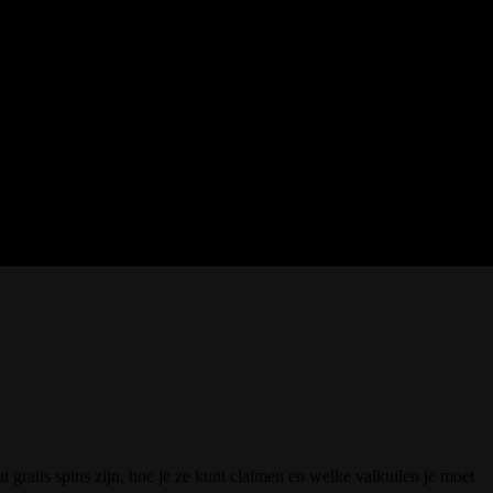
t gratis spins zijn, hoe je ze kunt claimen en welke valkuilen je moet