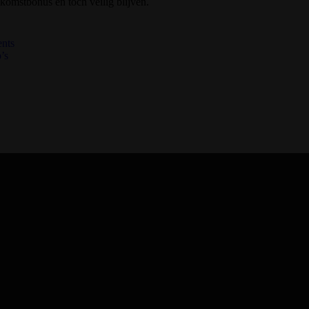
lkomstbonus en toch veilig blijven.
ents
’s