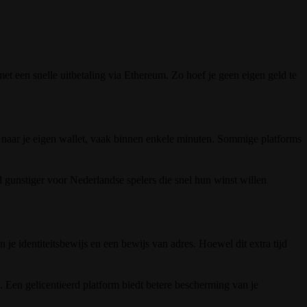
et een snelle uitbetaling via Ethereum. Zo hoef je geen eigen geld te
 naar je eigen wallet, vaak binnen enkele minuten. Sommige platforms
l gunstiger voor Nederlandse spelers die snel hun winst willen
 je identiteitsbewijs en een bewijs van adres. Hoewel dit extra tijd
Een gelicentieerd platform biedt betere bescherming van je