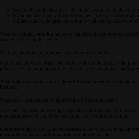
Registratie zonder storting – een simpel account aanmaken en dir
Promoties via e‑mail of push‑notificaties – casino’s sturen regelma
Affiliate‑links – via partnersites kun je vaak een exclusieve bonu
Voor een optimale ervaring raden we aan om te kiezen voor een casino d
riskeren voordat je de spellen test.
Betalingsmethoden en opnames: van Ethereum naar euro
Na het inzetten van je gratis spins kun je winst maken die je wilt op
geven je ook de mogelijkheid om je crypto om te zetten naar fiat (bijv
Belangrijk om te controleren is de
withdrawal speed
en eventuele kost
benutten.
Registratie, verificatie en veiligheid bij een Ethereum casino
De eerste stap is een eenvoudige registratie: gebruikersnaam, e‑mail 
kost, garandeert het een veilig speelklimaat en voorkomt het fraude.
Controleer altijd of het casino een
licentie
heeft van een erkende autori
persoonlijke data en zorgt voor eerlijke spelmechanismen.