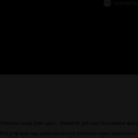
support@inc
Ethereum casino gratis spins – Praktische gids voor Nederlandse speler
Ben je op zoek naar gratis spins bij een Ethereum casino, maar weet je 