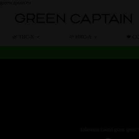
Skip
greencaptain.eu
to
content
🌿 THC-X
🌱 HHC-A
🍁 C
Ethereum casino gratis spins: