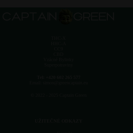
THC-X
HHC-A
CC9
CBD
Vzácné Bylinky
Superpotraviny
Tel: +420 602 265 577
Email: simon@greencaptain.eu
©
2022 - 2025 Captain Green
UŽITEČNÉ ODKAZY