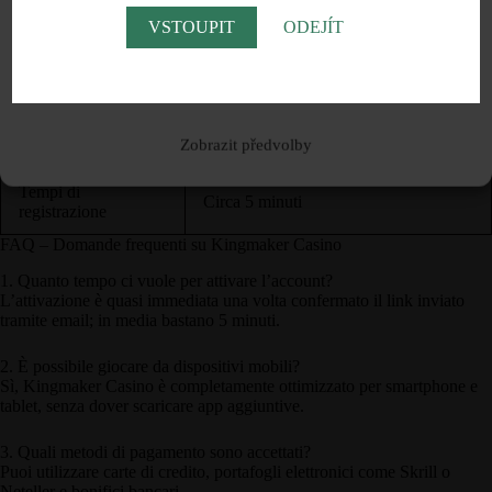
VSTOUPIT
ODEJÍT
Età minima
18 anni
Souhlasím
Documenti richiesti
Carta d’identità o passaporto
Odmítnout
Email di conferma e verifica
Metodo di verifica
Zobrazit předvolby
documento
Tempi di
Circa 5 minuti
registrazione
FAQ – Domande frequenti su Kingmaker Casino
1. Quanto tempo ci vuole per attivare l’account?
L’attivazione è quasi immediata una volta confermato il link inviato
tramite email; in media bastano 5 minuti.
2. È possibile giocare da dispositivi mobili?
Sì, Kingmaker Casino è completamente ottimizzato per smartphone e
tablet, senza dover scaricare app aggiuntive.
3. Quali metodi di pagamento sono accettati?
Puoi utilizzare carte di credito, portafogli elettronici come Skrill o
Neteller e bonifici bancari.