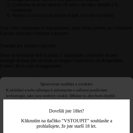
Conferma di avere almeno 18 anni e accetta i termini e le
condizioni.
Verifica il tuo account tramite il link ricevuto via email.
Una volta completata la registrazione, sarai subito pronto per effettuare
il primo deposito e iniziare a giocare.
Consigli per iniziare a giocare
Dopo la creazione dell’account, è importante conoscere alcune
strategie di base per sfruttare al meglio l’esperienza su Kingmaker
Casino. Ecco cosa ti suggeriamo:
Approfitta dei bonus di benvenuto per aumentare il tuo capitale
iniziale.
Spravovat souhlas s cookies
Prova i giochi in modalità demo per familiarizzare senza rischi.
K ukládání a/nebo přístupu k informacím o zařízení používáme
Gestisci il tuo budget di gioco con attenzione e stabilisci limiti
technologie, jako jsou soubory cookie. Děláme to, abychom zlepšili
chiari.
zážitek z prohlížení a zobrazovali personalizované reklamy. Souhlas s
Sfrutta le promozioni periodiche per ottenere vantaggi extra.
těmito technologiemi nám umožní zpracovávat údaje, jako je chování při
Dovršili jste 18let?
procházení nebo jedinečná ID na tomto webu. Nesouhlas nebo odvolání
Tabella riassuntiva: dati fondamentali per la registrazione
souhlasu může nepříznivě ovlivnit určité vlastnosti a funkce. Dalším
Kliknutím na tlačítko "VSTOUPIT" souhlasíte a
procházením tímto webem, souhlasíte s
Obchodními podmínkami
a
prohlašujete, že jste starší 18 let.
zpracováním osobních údajů
.
Zásady Cookies.
Elemento
Descrizione