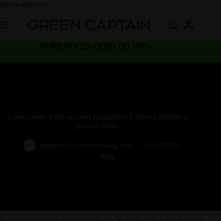
Skip
greencaptain.eu
to
content
DOPRAVA ZDARMA OD 1997,-
Come creare il tuo account Kingmaker Casino e iniziare a
giocare subito
support@incisiveranking.com
01/12/2025
Blog