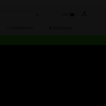
0
Kč
Košík
⭐️ Superpotraviny
🍵 Příslušenství