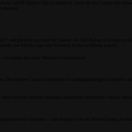
ch für USDT‑Nutzer. Das ist praktisch, wenn du das Casino erst einmal 
t minimal.
“ und gibst die gewünschte Summe ein. Der Betrag wird dann an die
ransfer per Mobile‑App oder Desktop‑Wallet ausführen kannst.
 du kannst also ohne Wartezeit weiterzocken.
n. Die meisten Casinos bearbeiten Auszahlungsanfragen innerhalb von 
etzen und bei höheren Beträgen zusätzliche Sicherheits‑Checks durch
ücksspielbehörde lizenziert – zum Beispiel von der Malta Gaming Au
.