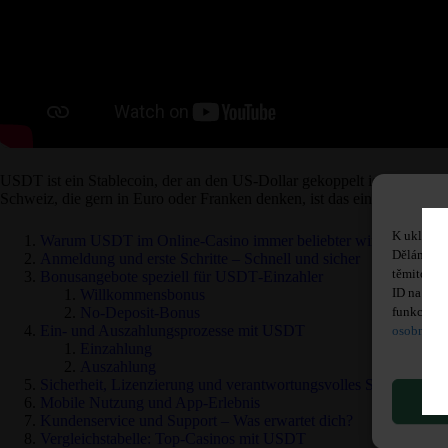
USDT ist ein Stablecoin, der an den US‑Dollar gekoppelt ist. Das bede
Schweiz, die gern in Euro oder Franken denken, ist das ein riesiger Pl
K ukládán
Warum USDT im Online‑Casino immer beliebter wird
Děláme to,
Anmeldung und erste Schritte – Schnell und sicher
těmito te
Bonusangebote speziell für USDT‑Einzahler
ID na tomt
Willkommensbonus
funkce. D
No‑Deposit‑Bonus
Ein‑ und Auszahlungsprozesse mit USDT
osobních 
Einzahlung
Auszahlung
Sicherheit, Lizenzierung und verantwortungsvolles Spielen
Mobile Nutzung und App‑Erlebnis
Kundenservice und Support – Was erwartet dich?
Vergleichstabelle: Top‑Casinos mit USDT