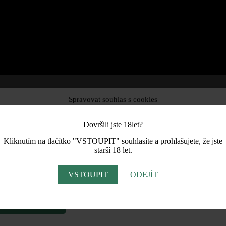
utet, dass der Wert praktisch konstant bleibt – keine überraschenden K
Spravovat souhlas s cookies
uspunkt, weil die Umrechnung transparent bleibt.
í a/nebo přístupu k informacím o zařízení používáme technologie, jako jsou soubo
Dovršili jste 18let?
 abychom zlepšili zážitek z prohlížení a zobrazovali personalizované reklamy. Sou
chnologiemi nám umožní zpracovávat údaje, jako je chování při procházení nebo j
Kliknutím na tlačítko "VSTOUPIT" souhlasíte a prohlašujete, že jste
o webu. Nesouhlas nebo odvolání souhlasu může nepříznivě ovlivnit určité vlastno
starší 18 let.
alším procházením tímto webem, souhlasíte s
Obchodními podmínkami
a
zpracová
údajů
.
Zásady Cookies.
VSTOUPIT
ODEJÍT
Souhlasím
Odmítnout
Zobrazit předv