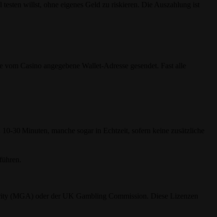
testen willst, ohne eigenes Geld zu riskieren. Die Auszahlung ist
 vom Casino angegebene Wallet‑Adresse gesendet. Fast alle
10‑30 Minuten, manche sogar in Echtzeit, sofern keine zusätzliche
führen.
thority (MGA) oder der UK Gambling Commission. Diese Lizenzen