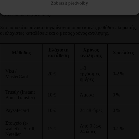
Zobrazit předvolby
methods, από πιστωτικές κάρτες μέχρι ηλεκτρονικά πορτοφόλια. Η
επιλογή της μεθόδου επηρεάζει τόσο το χρόνο επεξεργασίας όσο και
τυχόν επιπλέον χρεώσεις.
Στο παρακάτω πίνακα συγκρίνονται οι πιο κοινές μεθόδοι πληρωμής,
οι ελάχιστες καταθέσεις και ο μέσος χρόνος ανάληψης.
Ελάχιστη
Χρόνος
Μέθοδος
Χρεώσεις
κατάθεση
ανάληψης
1‑3
Visa /
20 €
εργάσιμες
0‑2 %
MasterCard
ημέρες
Trustly (Instant
10 €
Άμεσα
0 %
Bank Transfer)
Paysafecard
10 €
24‑48 ώρες
0 %
Στοιχείο (e-
Από 0 έως
wallet) – Skrill,
15 €
0‑1 %
24 ώρες
Neteller