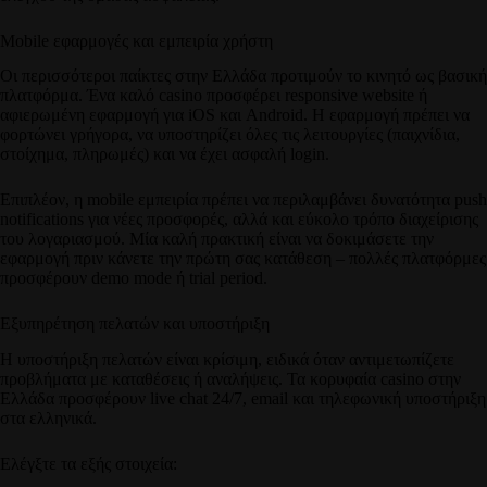
Mobile εφαρμογές και εμπειρία χρήστη
Οι περισσότεροι παίκτες στην Ελλάδα προτιμούν το κινητό ως βασική
πλατφόρμα. Ένα καλό casino προσφέρει responsive website ή
αφιερωμένη εφαρμογή για iOS και Android. Η εφαρμογή πρέπει να
φορτώνει γρήγορα, να υποστηρίζει όλες τις λειτουργίες (παιχνίδια,
στοίχημα, πληρωμές) και να έχει ασφαλή login.
Επιπλέον, η mobile εμπειρία πρέπει να περιλαμβάνει δυνατότητα push
notifications για νέες προσφορές, αλλά και εύκολο τρόπο διαχείρισης
του λογαριασμού. Μία καλή πρακτική είναι να δοκιμάσετε την
εφαρμογή πριν κάνετε την πρώτη σας κατάθεση – πολλές πλατφόρμες
προσφέρουν demo mode ή trial period.
Εξυπηρέτηση πελατών και υποστήριξη
Η υποστήριξη πελατών είναι κρίσιμη, ειδικά όταν αντιμετωπίζετε
προβλήματα με καταθέσεις ή αναλήψεις. Τα κορυφαία casino στην
Ελλάδα προσφέρουν live chat 24/7, email και τηλεφωνική υποστήριξη
στα ελληνικά.
Ελέγξτε τα εξής στοιχεία: