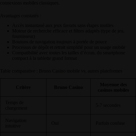
connexions mobiles classiques.
Avantages constatés :
Accès instantané aux jeux favoris sans étapes inutiles
Moteur de recherche efficace et filtres adaptés (type de jeu,
fournisseur)
Boutons de navigation toujours à portée de pouce
Processus de dépôt et retrait simplifié pour un usage mobile
Compatibilité avec toutes les tailles d’écran, du smartphone
compact à la tablette grand format
Table comparative : Bruno Casino mobile vs. autres plateformes
Moyenne des
Critère
Bruno Casino
casinos mobiles
Temps de
5-7 secondes
chargement
Navigation
Oui
Parfois confuse
intuitive