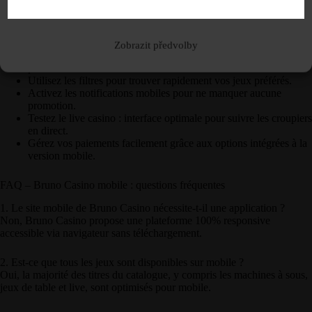
mobile garantit aux utilisateurs une réponse rapide en cas de besoin.
Odmítnout
Liste : 5 clés pour profiter pleinement de Bruno Casino sur mobile
Zobrazit předvolby
Misez sur la réactivité : profitez de temps de chargement courts
pour une session fluide.
Utilisez les filtres pour trouver rapidement vos jeux préférés.
Activez les notifications mobiles pour ne manquer aucune
promotion.
Testez le live casino : interface optimale pour suivre les croupiers
en direct.
Gérez vos paiements facilement grâce aux options intégrées à la
version mobile.
FAQ – Bruno Casino mobile : questions fréquentes
1. Le site mobile de Bruno Casino nécessite-t-il une application ?
Non, Bruno Casino propose une plateforme 100% responsive
accessible via navigateur sans téléchargement.
2. Est-ce que tous les jeux sont disponibles sur mobile ?
Oui, la majorité des titres du catalogue, y compris les machines à sous,
jeux de table et live, sont optimisés pour mobile.