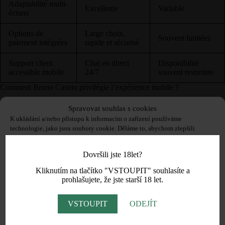
Adaptabilité multi-
Excellente
Variable
écrans
Options de
Large choix,
Souvent limitées
paiement intégrées
rapide et sécurisé
Support client
Chat en direct
Disponibilité
accessible mobile
24/7
souvent restreinte
Comment Bruno Casino privilégie l’expérience mobile ?
Bruno Casino accentue son engagement UX mobile en proposant non
Spravovat souhlas s cookies
seulement un site responsive, mais aussi en optimisant les interactions.
K ukládání a/nebo přístupu k informacím o zařízení používáme
Les animations sont discrètes mais fluides, évitant toute lourdeur. Les
technologie, jako jsou soubory cookie. Děláme to, abychom zlepšili
pages ne contiennent pas d’éléments intrusifs qui peuvent gêner la
zážitek z prohlížení a zobrazovali personalizované reklamy. Souhlas s
navigation.
těmito technologiemi nám umožní zpracovávat údaje, jako je chování při
Dovršili jste 18let?
procházení nebo jedinečná ID na tomto webu. Nesouhlas nebo odvolání
La section live casino, très plébiscitée sur mobile, est parfaitement
souhlasu může nepříznivě ovlivnit určité vlastnosti a funkce. Dalším
intégrée. Les flux vidéo adaptent leur qualité à la bande passante
Kliknutím na tlačítko "VSTOUPIT" souhlasíte a
procházením tímto webem, souhlasíte s
Obchodními podmínkami
a
disponible, offrant une continuité de jeu même en déplacement. Le
prohlašujete, že jste starší 18 let.
zpracováním osobních údajů
.
Zásady Cookies.
portefeuille virtuel est gérable en quelques clics, avec des mises et
retraits simplifiés, directement via le smartphone.
VSTOUPIT
ODEJÍT
Souhlasím
Enfin, le support client disponible en français et accessible via le chat