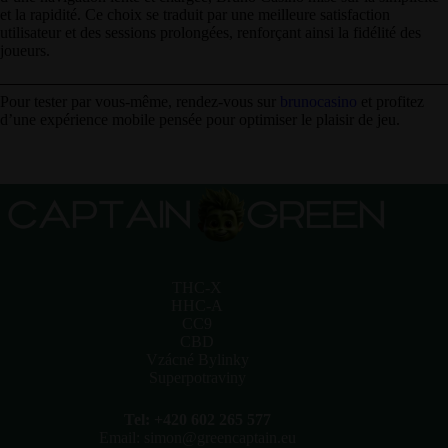
et la rapidité. Ce choix se traduit par une meilleure satisfaction
utilisateur et des sessions prolongées, renforçant ainsi la fidélité des
joueurs.
Pour tester par vous-même, rendez-vous sur
brunocasino
et profitez
d’une expérience mobile pensée pour optimiser le plaisir de jeu.
THC-X
HHC-A
CC9
CBD
Vzácné Bylinky
Superpotraviny
Tel: +420 602 265 577
Email: simon@greencaptain.eu