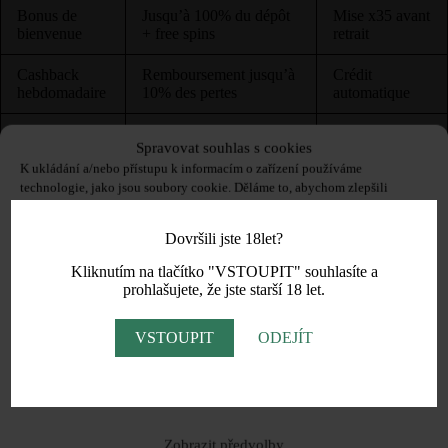
Bonus de
Jusqu’à 100% du dépôt
Mise x35 avant
bienvenue
+ free spins
retrait
Cashback
Remboursement jusqu’à
Crédit
hebdomadaire
10% des pertes
automatique
Promotions
Offres spéciales sur jeux
Varient selon
Spravovat souhlas s cookies
saisonnières
spécifiques
les périodes
K ukládání a/nebo přístupu k informacím o zařízení používáme
technologie, jako jsou soubory cookie. Děláme to, abychom zlepšili
Programme de
Points convertibles en
Basé sur le
zážitek z prohlížení a zobrazovali personalizované reklamy. Souhlas s
fidélité
bonus
volume de jeu
těmito technologiemi nám umožní zpracovávat údaje, jako je chování při
Dovršili jste 18let?
Betzino : peut-on vraiment faire confiance ?
procházení nebo jedinečná ID na tomto webu. Nesouhlas nebo odvolání
souhlasu může nepříznivě ovlivnit určité vlastnosti a funkce. Dalším
Kliknutím na tlačítko "VSTOUPIT" souhlasíte a
Le scepticisme est légitime face à la multitude de casinos en ligne.
procházením tímto webem, souhlasíte s
Obchodními podmínkami
a
prohlašujete, že jste starší 18 let.
Betzino rassure par :
zpracováním osobních údajů
.
Zásady Cookies.
Une licence valide délivrée par une autorité reconnue.
VSTOUPIT
ODEJÍT
Un système de cryptage SSL protégeant les données
Souhlasím
personnelles et financières.
Des jeux certifiés équitables, avec des générateurs de nombres
Odmítnout
aléatoires vérifiés.
Un support client disponible et réactif, garantissant une
assistance en cas de problème.
Zobrazit předvolby