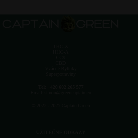
THC-X
HHC-A
CC9
CBD
Vzácné Bylinky
Superpotraviny
Tel: +420 602 265 577
Email: simon@greencaptain.eu
©
2022 - 2025 Captain Green
UŽITEČNÉ ODKAZY