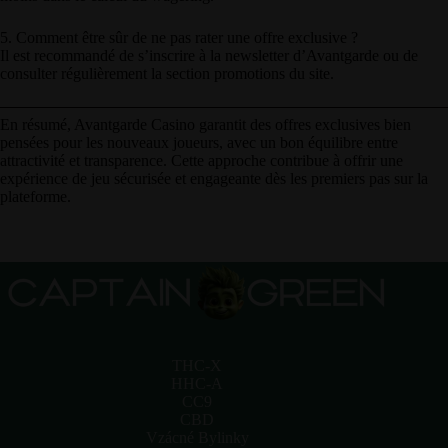
5. Comment être sûr de ne pas rater une offre exclusive ?
Il est recommandé de s’inscrire à la newsletter d’Avantgarde ou de
consulter régulièrement la section promotions du site.
En résumé, Avantgarde Casino garantit des offres exclusives bien
pensées pour les nouveaux joueurs, avec un bon équilibre entre
attractivité et transparence. Cette approche contribue à offrir une
expérience de jeu sécurisée et engageante dès les premiers pas sur la
plateforme.
THC-X
HHC-A
CC9
CBD
Vzácné Bylinky