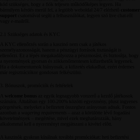
kód szükséges, hogy a fiók teljesen működőképes legyen. Ha
bármilyen kérdés merül fel, a legtöbb weboldal 24/7 elérhető
customer
support
csatornával segíti a felhasználókat, legyen szó live chat‑ről
vagy e‑mailről.
2.1 Szükséges adatok és KYC
A KYC ellenőrzés során a kaszinó nem csak a játékos
személyazonosságát, hanem a pénzügyi források tisztaságát is
ellenőrzi. Ez a lépés megakadályozza a pénzmosást, és biztosítja, hogy
a nyeremények gyorsan és zökkenőmentesen kifizethetők legyenek.
Ha a dokumentumok hiányosak, a kifizetés elakadhat, ezért érdemes
már regisztrációkor gondosan felkészülni.
3. Bónuszok, promóciók és feltételek
A
welcome bonus
az egyik legnagyobb vonzerő a kezdő játékosok
számára. Általában egy 100‑200% közötti egyezmény, plusz ingyenes
pörgetések, melyeket a befizetett összeghez arányosan adnak. Fontos
azonban a
wagering requirements
– azaz a körülötte lévő fogadási
követelmények – megértése, mivel ezek meghatározzák, hány
alkalommal kell a nyereményt megjátszani a kivétel előtt.
A kaszinók gyakran kínálnak további promóciókat: heti befizetési