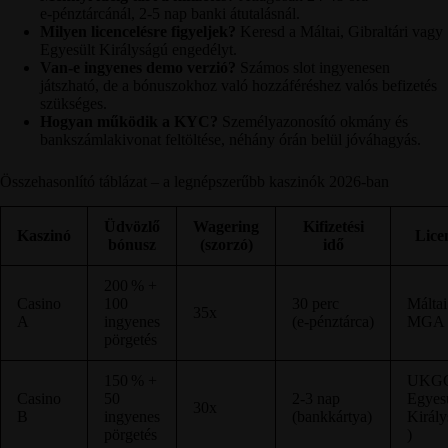
e‑pénztárcánál, 2‑5 nap banki átutalásnál.
Milyen licencelésre figyeljek?
Keresd a Máltai, Gibraltári vagy
Egyesült Királyságú engedélyt.
Van-e ingyenes demo verzió?
Számos slot ingyenesen
játszható, de a bónuszokhoz való hozzáféréshez valós befizetés
szükséges.
Hogyan működik a KYC?
Személyazonosító okmány és
bankszámlakivonat feltöltése, néhány órán belül jóváhagyás.
Összehasonlító táblázat – a legnépszerűbb kaszinók 2026-ban
Üdvözlő
Wagering
Kifizetési
Kaszinó
Lice
bónusz
(szorzó)
idő
200 % +
Casino
100
30 perc
Máltai
35x
A
ingyenes
(e‑pénztárca)
MGA 
pörgetés
150 % +
UKGC
Casino
50
2-3 nap
Egyes
30x
B
ingyenes
(bankkártya)
Király
pörgetés
)