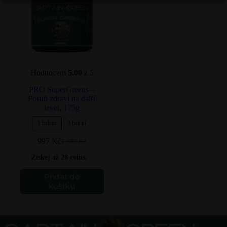
vybrat
vybrat
na
na
stránce
stránce
produktu
produktu
Hodnocení
5.00
z 5
PRO SuperGreens –
Posuň zdraví na další
level, 175g
1 balení
3 balení
997
Kč
1 300
Kč
Původní
Aktuální
cena
cena
Získej až 28 coins.
byla:
je:
1
997 Kč.
Tento
Přidat do
300 Kč.
produkt
košíku
má
více
variant.
Možnosti