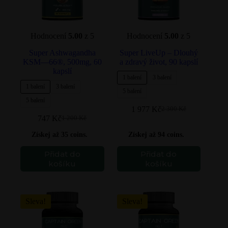
Hodnocení
5.00
z 5
Hodnocení
5.00
z 5
Super Ashwagandha
Super LiveUp – Dlouhý
KSM—66®, 500mg, 60
a zdravý život, 90 kapslí
kapslí
1 balení
3 balení
1 balení
3 balení
5 balení
5 balení
1 977
Kč
2 300
Kč
Původní
Aktuální
747
Kč
1 200
Kč
Původní
Aktuální
cena
cena
cena
cena
byla:
je:
Získej až 35 coins.
Získej až 94 coins.
byla:
je:
2
1
1
747 Kč.
300 Kč.
977 Kč.
Tento
Přidat do
Tento
Přidat do
200 Kč.
produkt
produkt
košíku
košíku
má
má
více
více
variant.
variant.
Možnosti
Možnosti
Sleva!
Sleva!
lze
lze
vybrat
vybrat
na
na