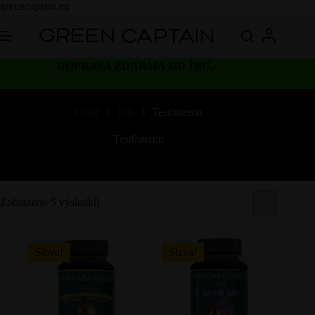
Skip
greencaptain.eu
to
content
DOPRAVA ZDARMA OD 1997,-
Úvod
Cíle
Test0steron
Test0steron
Zobrazeno 5 výsledků
Sleva!
Sleva!