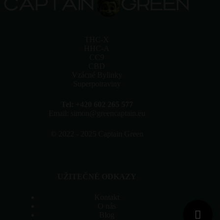
lze
vybrat
na
stránce
produktu
THC-X
HHC-A
CC9
CBD
Vzácné Bylinky
Superpotraviny
Tel: +420 602 265 577
Email: simon@greencaptain.eu
©
2022 - 2025 Captain Green
UŽITEČNÉ ODKAZY
Kontakt
O nás
Blog